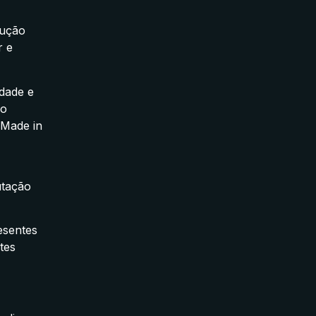
dução
r e
dade e
 o
 Made in
utação
esentes
tes