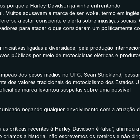
dos porque a Harley-Davidson já vinha enfrentando
al. Muitos acusavam a marca de ser woke, termo em inglês
fere-se a estar consciente e alerta sobre injustiças sociais.
rvadores para atacar o que consideram um politicamente co
 iniciativas ligadas à diversidade, pela produção internacio
ovos públicos por meio de motocicletas elétricas e produto
campeão dos pesos médios no UFC, Sean Strickland, passa
nte dos valores tradicionais do motociclismo dos Estados U
ficial da marca levantou suspeitas sobre uma possível
omunicado negando qualquer envolvimento com a atuação d
 as críticas recentes à Harley-Davidson é falsa”, afirmou a
 criamos a história, não escrevemos os roteiros e não diri