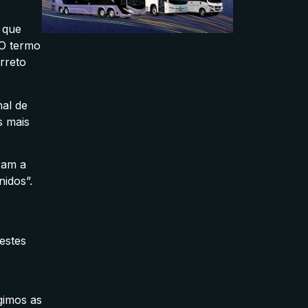
 que
 O termo
rreto
nal de
s mais
ram a
nidos”.
estes
gimos as