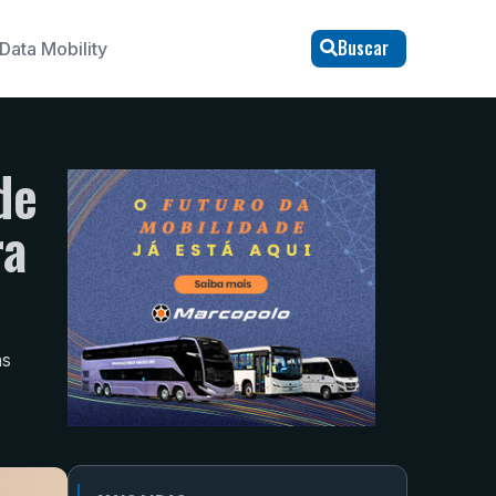
Buscar
Data Mobility
de
ra
as