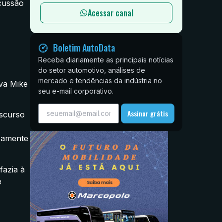
cussão
Acessar canal
Boletim AutoData
Receba diariamente as principais notícias
do setor automotivo, análises de
mercado e tendências da indústria no
ava Mike
seu e-mail corporativo.
Assinar grátis
iscurso
icamente
fazia à
e