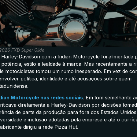
2026 FXD Super Glide
 Harley-Davidson com a Indian Motorcycle foi alimentada 
, potência, estilo e lealdade à marca. Mas recentemente a ri
 de motocicletas tomou um rumo inesperado. Em vez de c
volver política, identidade e até acusações sobre quem
tadunidense.
dian Motorcycle nas redes sociais
. Em tom semelhante a
criticava diretamente a Harley-Davidson por decisões toma
erência de parte da produção para fora dos Estados Unidos
 diversidade e inclusão adotadas pela empresa e até o curríc
abricante dirigiu a rede Pizza Hut.