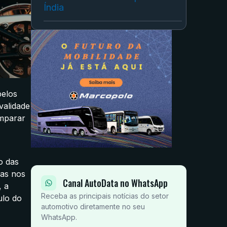
Índia
pelos
validade
omparar
o das
das nos
Canal AutoData no WhatsApp
, a
Receba as principais notícias do setor
ulo do
automotivo diretamente no seu
WhatsApp.