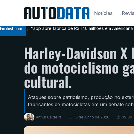
Notícias
Revis
Em destaque
Yapp abre fábrica de R$ 140 milhões em Americana 
Harley-Davidson X I
do motociclismo g
cultural.
Ataques sobre patriotismo, produção no exteri
fabricantes de motocicletas em um debate sob
Arthur Caldeira
16 de junho de 2026
09:00