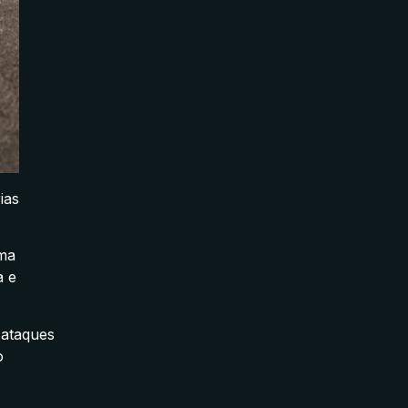
ias
uma
a e
 ataques
o