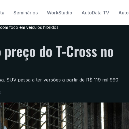
ta
Seminários
WorkStudio
AutoData TV
Auto
com foco em veículos híbridos
 preço do T-Cross no
a. SUV passa a ter versões a partir de R$ 119 mil 990.
2