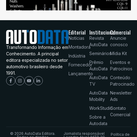
Editorial
Institucional
Comercial
Notícias
Revista
Anuncie
AutoData
conosco
Montadora
Transformando Informação em
Seminários
Mídia Kit
Conhecimento. A principal
Indústria
editora especializada no setor
Prêmio
Eventos e
Fornecedor
automotivo brasileiro desde
AutoData
Patrocínios
1991.
Lançamento
AutoData
Conteúdo
TV
Patrocinado
AutoData
Newsletter
Mobility
Ads
WorkStudio
Contato
Comercial
Sobre a
Autodata
© 2026 AutoData Editora.
Jornalista responsável
Política de