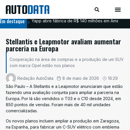
Em destaque
Yapp abre fábrica de R$ 140 milhões em Americana
BYD
Stellantis e Leapmotor avaliam aumentar
parceria na Europa
Cooperação na área de compras e a produção de um SUV
com marca Opel estão nos planos
Redação AutoData
8 de maio de 2026
16:29
São Paulo – A Stellantis e a Leapmotor anunciaram que estão
fazendo uma avaliação conjunta para ampliar a parceria na
Europa. Por lá são vendidos o T03 e o C10 desde 2024, em
850 pontos de vendas. Foram mais de 40 mil unidades
comercializadas.
Os novos planos incluem ampliar a produção em Zaragoza,
na Espanha, para fabricar um C-SUV elétrico com emblema