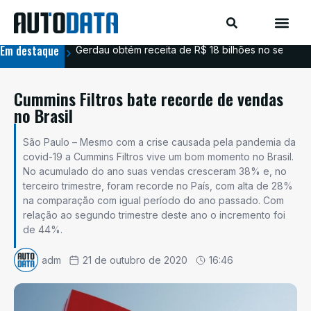
Em destaque
Gerdau obtém receita de R$ 18 bilhões no segundo
Aim
Cummins Filtros bate recorde de vendas
no Brasil
São Paulo – Mesmo com a crise causada pela pandemia da
covid-19 a Cummins Filtros vive um bom momento no Brasil.
No acumulado do ano suas vendas cresceram 38% e, no
terceiro trimestre, foram recorde no País, com alta de 28%
na comparação com igual período do ano passado. Com
relação ao segundo trimestre deste ano o incremento foi
de 44%.
adm
21 de outubro de 2020
16:46