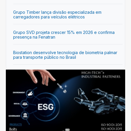
Grupo Timber lança divisão especializada em
carregadores para veículos elétricos
Grupo SVD projeta crescer 15% em 2026 e confirma
presença na Fenatran
Biostation desenvolve tecnologia de biometria palmar
para transporte público no Brasil