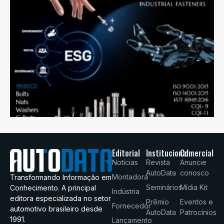
Editorial
Institucional
Comercial
Notícias
Revista
Anuncie
AutoData
conosco
Montadora
Transformando Informação em
Seminários
Mídia Kit
Conhecimento. A principal
Indústria
editora especializada no setor
Prêmio
Eventos e
Fornecedor
automotivo brasileiro desde
AutoData
Patrocínios
1991.
Lançamento