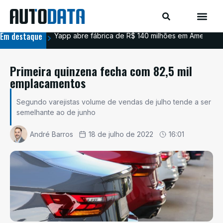
Em destaque
Yapp abre fábrica de R$ 140 milhões em Americana
BYD
Primeira quinzena fecha com 82,5 mil
emplacamentos
Segundo varejistas volume de vendas de julho tende a ser
semelhante ao de junho
André Barros
18 de julho de 2022
16:01