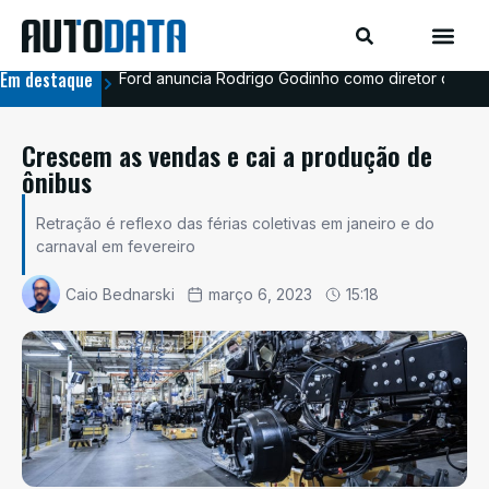
AutoData TV
AutoData Mobi
Em destaque
Ford anuncia Rodrigo Godinho como diretor de co
Ava
Crescem as vendas e cai a produção de
ônibus
Retração é reflexo das férias coletivas em janeiro e do
carnaval em fevereiro
Caio Bednarski
março 6, 2023
15:18