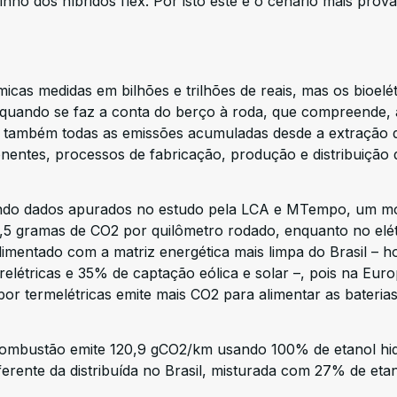
ho dos híbridos flex. Por isto este é o cenário mais prov
cas medidas em bilhões e trilhões de reais, mas os bioelét
quando se faz a conta do berço à roda, que compreende,
], também todas as emissões acumuladas desde a extração 
entes, processos de fabricação, produção e distribuição 
gundo dados apurados no estudo pela LCA e MTempo, um m
 77,5 gramas de CO2 por quilômetro rodado, enquanto no elét
imentado com a matriz energética mais limpa do Brasil – h
relétricas e 35% de captação eólica e solar –, pois na Eur
r termelétricas emite mais CO2 para alimentar as bateria
ombustão emite 120,9 gCO2/km usando 100% de etanol hi
erente da distribuída no Brasil, misturada com 27% de eta