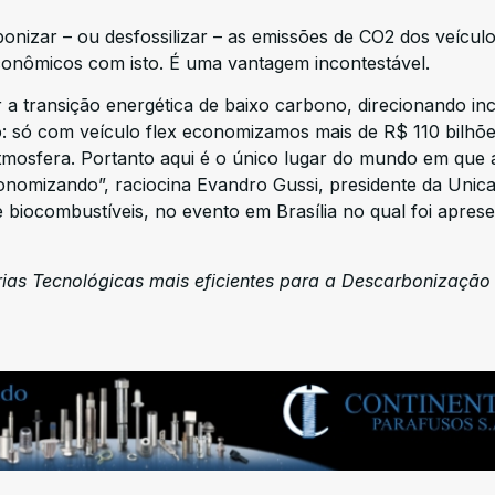
bonizar – ou desfossilizar – as emissões de CO2 dos veículo
conômicos com isto. É uma vantagem incontestável.
 a transição energética de baixo carbono, direcionando in
rio: só com veículo flex economizamos mais de R$ 110 bilhõe
tmosfera. Portanto aqui é o único lugar do mundo em que 
omizando”, raciocina Evandro Gussi, presidente da Unica
 biocombustíveis, no evento em Brasília no qual foi apres
rias Tecnológicas mais eficientes para a Descarbonização