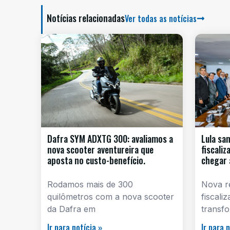
Notícias relacionadas
Ver todas as notícias
Dafra SYM ADXTG 300: avaliamos a
Lula sa
nova scooter aventureira que
fiscali
aposta no custo-benefício.
chegar 
Rodamos mais de 300
Nova re
quilômetros com a nova scooter
fiscali
da Dafra em
transf
Ir para notícia »
Ir para 