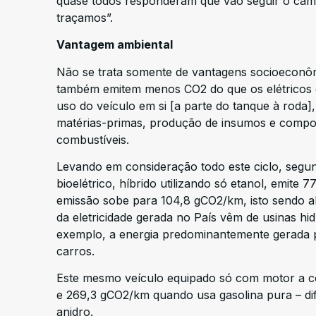
quase todos responderam que vão seguir o camin
traçamos”.
Vantagem ambiental
Não se trata somente de vantagens socioeconômi
também emitem menos CO2 do que os elétricos 
uso do veículo em si [a parte do tanque à roda
matérias-primas, produção de insumos e compon
combustíveis.
Levando em consideração todo este ciclo, se
bioelétrico, híbrido utilizando só etanol, emite
emissão sobe para 104,8 gCO2/km, isto sendo al
da eletricidade gerada no País vêm de usinas hid
exemplo, a energia predominantemente gerada po
carros.
Este mesmo veículo equipado só com motor a c
e 269,3 gCO2/km quando usa gasolina pura – dif
anidro.