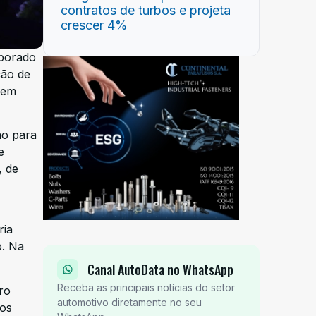
contratos de turbos e projeta
crescer 4%
aborado
ção de
 em
no para
e
, de
ria
o. Na
Canal AutoData no WhatsApp
Receba as principais notícias do setor
ro
automotivo diretamente no seu
 os