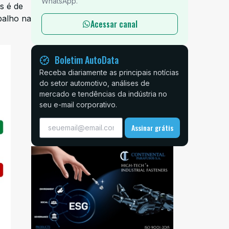
WhatsApp.
s é de
balho na
Acessar canal
Boletim AutoData
Receba diariamente as principais notícias
do setor automotivo, análises de
mercado e tendências da indústria no
seu e-mail corporativo.
Assinar grátis