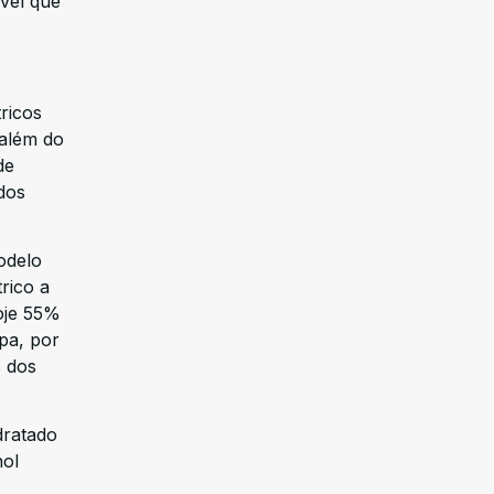
ável que
ricos
 além do
de
dos
odelo
rico a
oje 55%
opa, por
s dos
dratado
nol