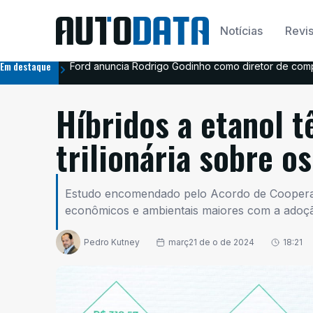
Notícias
Revis
Em destaque
Ford anuncia Rodrigo Godinho como diretor de comp
Híbridos a etanol
trilionária sobre o
Estudo encomendado pelo Acordo de Cooperaç
econômicos e ambientais maiores com a adoçã
Pedro Kutney
març21 de o de 2024
18:21