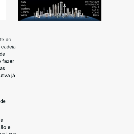
te do
 cadeia
 de
e fazer
sas
tiva já
 de
ós
ção e