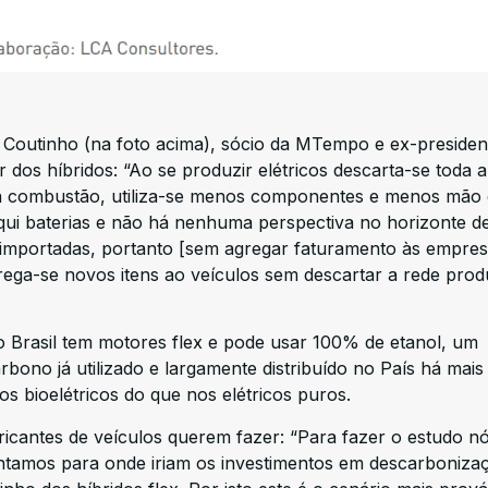
Coutinho (na foto acima), sócio da MTempo e ex-presiden
dos híbridos: “Ao se produzir elétricos descarta-se toda a
 a combustão, utiliza-se menos componentes e menos mão
qui baterias e não há nenhuma perspectiva no horizonte d
o importadas, portanto [sem agregar faturamento às empre
grega-se novos itens ao veículos sem descartar a rede produ
 Brasil tem motores flex e pode usar 100% de etanol, um
ono já utilizado e largamente distribuído no País há mais
s bioelétricos do que nos elétricos puros.
icantes de veículos querem fazer: “Para fazer o estudo n
ntamos para onde iriam os investimentos em descarboniza