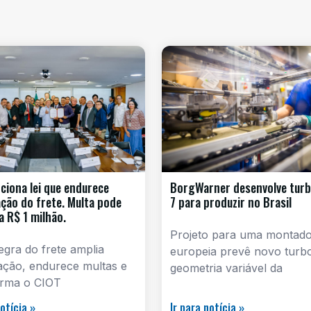
nciona lei que endurece
BorgWarner desenvolve turb
zação do frete. Multa pode
7 para produzir no Brasil
a R$ 1 milhão.
Projeto para uma montad
gra do frete amplia
europeia prevê novo turb
zação, endurece multas e
geometria variável da
orma o CIOT
notícia »
Ir para notícia »