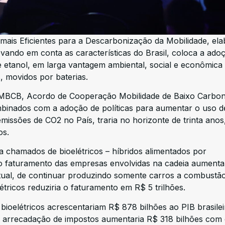
s mais Eficientes para a Descarbonização da Mobilidade, el
vando em conta as características do Brasil, coloca a ado
e etanol, em larga vantagem ambiental, social e econômica
 movidos por baterias.
MBCB, Acordo de Cooperação Mobilidade de Baixo Carbo
ombinados com a adoção de políticas para aumentar o uso d
missões de CO2 no País, traria no horizonte de trinta anos
os.
 chamados de bioelétricos – híbridos alimentados por
 o faturamento das empresas envolvidas na cadeia aumenta
atual, de continuar produzindo somente carros a combustã
icos reduziria o faturamento em R$ 5 trilhões.
ioelétricos acrescentariam R$ 878 bilhões ao PIB brasilei
, a arrecadação de impostos aumentaria R$ 318 bilhões com