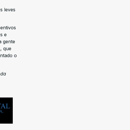
s leves
centivos
s e
a gente
, que
entado o
 da