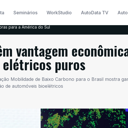
ta
Seminários
WorkStudio
AutoData TV
Auto
ras para a América do Sul
 têm vantagem econômic
s elétricos puros
ão Mobilidade de Baixo Carbono para o Brasil mostra ga
o de automóveis bioelétricos