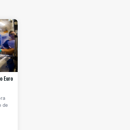
o Euro
ora
o de