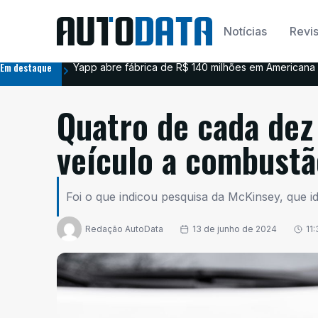
Notícias
Revis
Em destaque
Yapp abre fábrica de R$ 140 milhões em Americana 
Quatro de cada dez
veículo a combust
Foi o que indicou pesquisa da McKinsey, que 
Redação AutoData
13 de junho de 2024
11