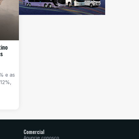
tino
as
% e as
 12%,
Comercial
Anuncie conosco