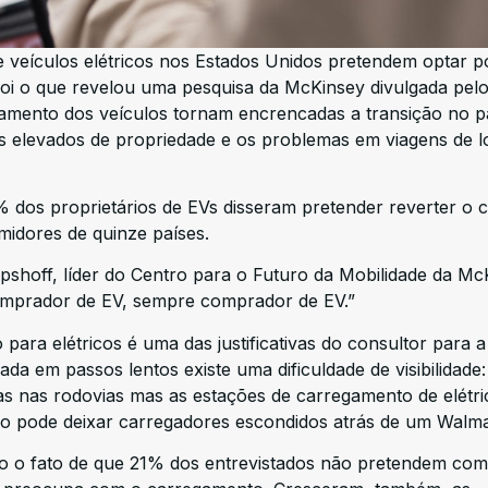
e veículos elétricos nos Estados Unidos pretendem optar 
i o que revelou uma pesquisa da McKinsey divulgada pelo 
amento dos veículos tornam encrencadas a transição no pa
s elevados de propriedade e os problemas em viagens de 
 dos proprietários de EVs disseram pretender reverter o 
idores de quinze países.
mpshoff, líder do Centro para o Futuro da Mobilidade da Mc
mprador de EV, sempre comprador de EV.”
ara elétricos é uma das justificativas do consultor para a
ada em passos lentos existe uma dificuldade de visibilidade
cas nas rodovias mas as estações de carregamento de elétri
 não pode deixar carregadores escondidos atrás de um Walma
omo o fato de que 21% dos entrevistados não pretendem co