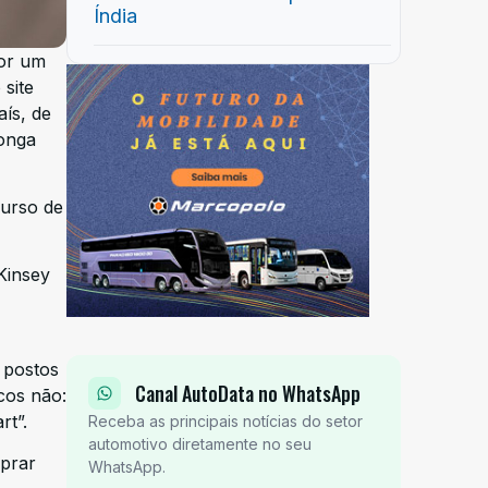
Índia
por um
site
ís, de
longa
curso de
Kinsey
: postos
Canal AutoData no WhatsApp
cos não:
rt”.
Receba as principais notícias do setor
automotivo diretamente no seu
mprar
WhatsApp.