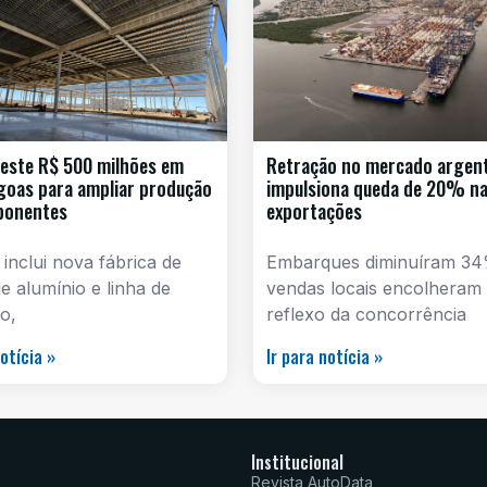
este R$ 500 milhões em
Retração no mercado argen
goas para ampliar produção
impulsiona queda de 20% n
ponentes
exportações
 inclui nova fábrica de
Embarques diminuíram 34
e alumínio e linha de
vendas locais encolheram
o,
reflexo da concorrência
notícia »
Ir para notícia »
Institucional
Revista AutoData