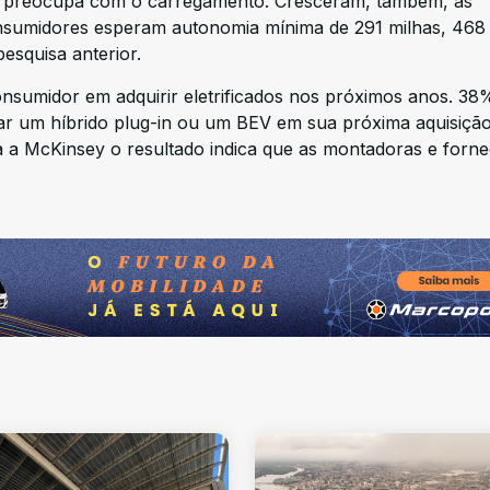
e preocupa com o carregamento. Cresceram, também, as
nsumidores esperam autonomia mínima de 291 milhas, 468
esquisa anterior.
nsumidor em adquirir eletrificados nos próximos anos. 38
rar um híbrido plug-in ou um BEV em sua próxima aquisição
a a McKinsey o resultado indica que as montadoras e forn