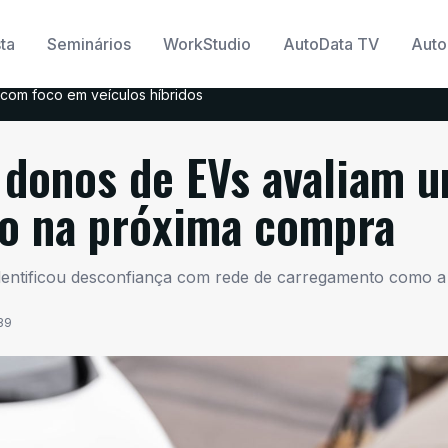
ta
Seminários
WorkStudio
AutoData TV
Auto
com foco em veículos híbridos
 donos de EVs avaliam 
ão na próxima compra
identificou desconfiança com rede de carregamento como a
:39