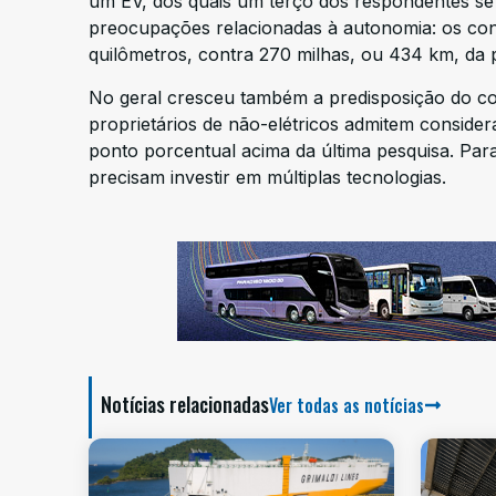
um EV, dos quais um terço dos respondentes s
preocupações relacionadas à autonomia: os co
quilômetros, contra 270 milhas, ou 434 km, da p
No geral cresceu também a predisposição do co
proprietários de não-elétricos admitem conside
ponto porcentual acima da última pesquisa. Par
precisam investir em múltiplas tecnologias.
Notícias relacionadas
Ver todas as notícias