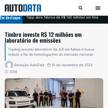
Em destaque
Yapp abre fábrica de R$ 140 milhões em Americana
BYD
Timbro investe R$ 12 milhões em
laboratório de emissões
Trading assumiu laboratório da JLR em Itatiaia e busca
reduzir a fila de homologações do mercado nacional
Redação AutoData
10 de dezembro de 2024
13:56