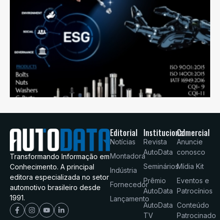
Editorial
Institucional
Comercial
Notícias
Revista
Anuncie
AutoData
conosco
Montadora
Transformando Informação em
Seminários
Mídia Kit
Conhecimento. A principal
Indústria
editora especializada no setor
Prêmio
Eventos e
Fornecedor
automotivo brasileiro desde
AutoData
Patrocínios
1991.
Lançamento
AutoData
Conteúdo
TV
Patrocinado