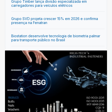
Grupo Timber lança divisão especializada em
carregadores para veículos elétricos
Grupo SVD projeta crescer 15% em 2026 e confirma
presença na Fenatran
Biostation desenvolve tecnologia de biometria palmar
para transporte público no Brasil