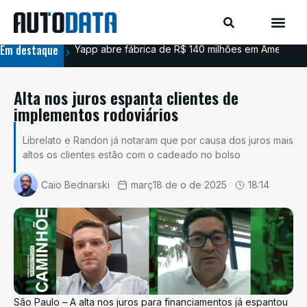
Em destaque
Yapp abre fábrica de R$ 140 milhões em Americana
BYD
Alta nos juros espanta clientes de
implementos rodoviários
Librelato e Randon já notaram que por causa dos juros mais
altos os clientes estão com o cadeado no bolso
Caio Bednarski
març18 de o de 2025
18:14
São Paulo – A alta nos juros para financiamentos já espantou