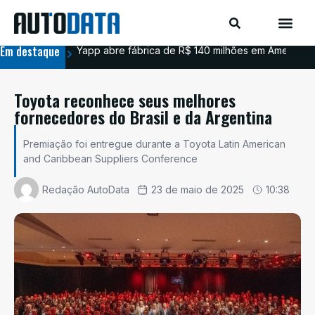
Em destaque
Yapp abre fábrica de R$ 140 milhões em Americana
BYD
Toyota reconhece seus melhores
fornecedores do Brasil e da Argentina
Premiação foi entregue durante a Toyota Latin American
and Caribbean Suppliers Conference
Redação AutoData
23 de maio de 2025
10:38