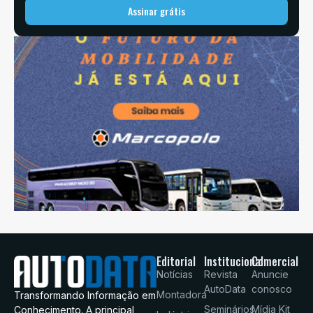
Assinar grátis
Editorial
Institucional
Comercial
Notícias
Revista
Anuncie
AutoData
conosco
Montadora
Transformando Informação em
Seminários
Mídia Kit
Conhecimento. A principal