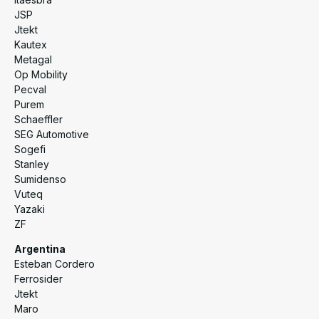
JSP
Jtekt
Kautex
Metagal
Op Mobility
Pecval
Purem
Schaeffler
SEG Automotive
Sogefi
Stanley
Sumidenso
Vuteq
Yazaki
ZF
Argentina
Esteban Cordero
Ferrosider
Jtekt
Maro