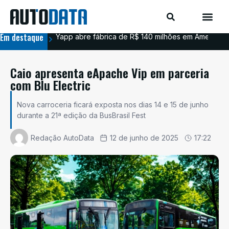
Em destaque
Yapp abre fábrica de R$ 140 milhões em Americana
BYD
Caio apresenta eApache Vip em parceria
com Blu Electric
Nova carroceria ficará exposta nos dias 14 e 15 de junho
durante a 21ª edição da BusBrasil Fest
Redação AutoData
12 de junho de 2025
17:22