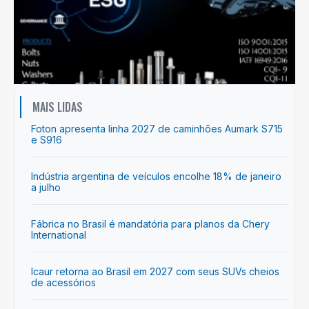
MAIS LIDAS
Foton apresenta linha 2027 de caminhões Aumark S715
e S916
Indústria argentina de veículos encolhe 18% de janeiro
a julho
Fábrica no Brasil é mandatória para planos da Chery
International
Icaur retorna ao Brasil em 2027 com seus SUVs cheios
de acessórios