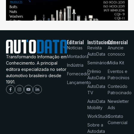
Editorial
Institucional
Comercial
Notícias
Revista
Anuncie
AutoData
conosco
Montadora
Transformando Informação em
Seminários
Mídia Kit
Conhecimento. A principal
Indústria
editora especializada no setor
Prêmio
Eventos e
Fornecedor
automotivo brasileiro desde
AutoData
Patrocínios
1991.
Lançamento
AutoData
Conteúdo
TV
Patrocinado
AutoData
Newsletter
Mobility
Ads
WorkStudio
Contato
Comercial
Sobre a
Autodata