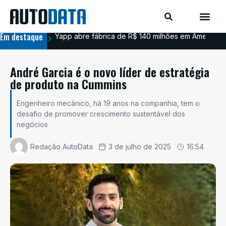
Em destaque
Yapp abre fábrica de R$ 140 milhões em Americana
BYD
André Garcia é o novo líder de estratégia
de produto na Cummins
Engenheiro mecânico, há 19 anos na companhia, tem o
desafio de promover crescimento sustentável dos
negócios
Redação AutoData
3 de julho de 2025
16:54