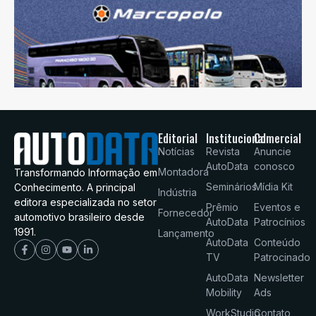
Editorial
Institucional
Comercial
Notícias
Revista
Anuncie
AutoData
conosco
Montadora
Transformando Informação em
Seminários
Mídia Kit
Conhecimento. A principal
Indústria
editora especializada no setor
Prêmio
Eventos e
Fornecedor
automotivo brasileiro desde
AutoData
Patrocínios
1991.
Lançamento
AutoData
Conteúdo
TV
Patrocinado
AutoData
Newsletter
Mobility
Ads
WorkStudio
Contato