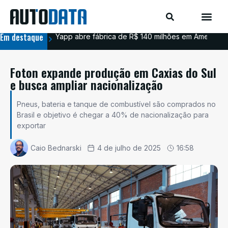
Em destaque
Yapp abre fábrica de R$ 140 milhões em Americana
BYD
Foton expande produção em Caxias do Sul
e busca ampliar nacionalização
Pneus, bateria e tanque de combustível são comprados no
Brasil e objetivo é chegar a 40% de nacionalização para
exportar
Caio Bednarski
4 de julho de 2025
16:58