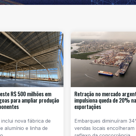
este R$ 500 milhões em
Retração no mercado argen
goas para ampliar produção
impulsiona queda de 20% n
ponentes
exportações
 inclui nova fábrica de
Embarques diminuíram 34
e alumínio e linha de
vendas locais encolheram
o,
reflexo da concorrência