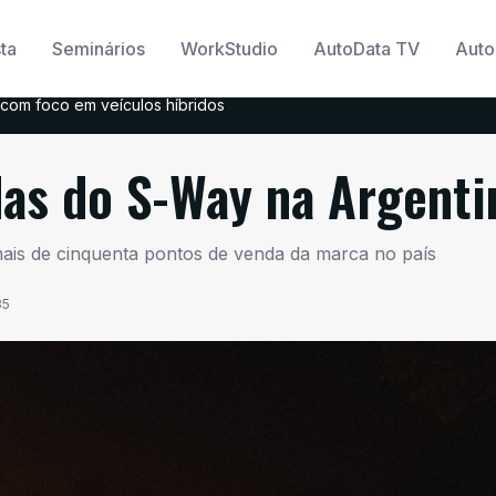
ta
Seminários
WorkStudio
AutoData TV
Auto
com foco em veículos híbridos
das do S-Way na Argenti
ais de cinquenta pontos de venda da marca no país
35