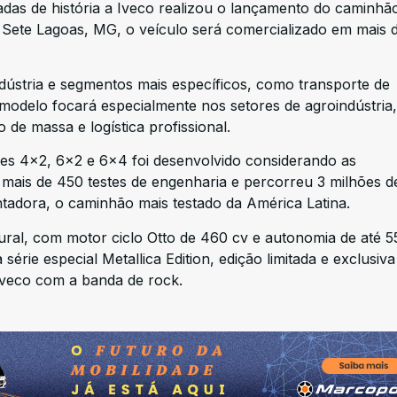
das de história a Iveco realizou o lançamento do caminhã
Sete Lagoas, MG, o veículo será comercializado em mais 
ndústria e segmentos mais específicos, como transporte de
modelo focará especialmente nos setores de agroindústria,
de massa e logística profissional.
ões 4×2, 6×2 e 6×4 foi desenvolvido considerando as
r mais de 450 testes de engenharia e percorreu 3 milhões d
tadora, o caminhão mais testado da América Latina.
ral, com motor ciclo Otto de 460 cv e autonomia de até 
rie especial Metallica Edition, edição limitada e exclusiva
Iveco com a banda de rock.