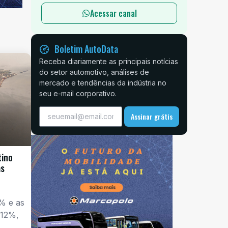
Acessar canal
Boletim AutoData
Receba diariamente as principais notícias
do setor automotivo, análises de
mercado e tendências da indústria no
seu e-mail corporativo.
Assinar grátis
tino
as
% e as
 12%,