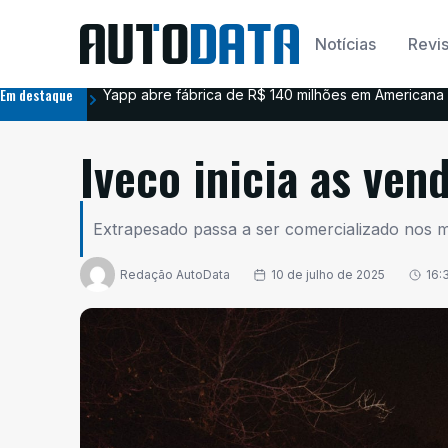
Notícias
Revis
Em destaque
Yapp abre fábrica de R$ 140 milhões em Americana 
Iveco inicia as ven
Extrapesado passa a ser comercializado nos m
Redação AutoData
10 de julho de 2025
16: