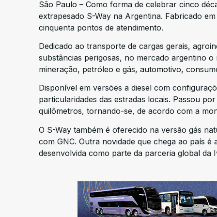
São Paulo – Como forma de celebrar cinco déca
extrapesado S-Way na Argentina. Fabricado em 
cinquenta pontos de atendimento.
Dedicado ao transporte de cargas gerais, agroi
substâncias perigosas, no mercado argentino o 
mineração, petróleo e gás, automotivo, consumo 
Disponível em versões a diesel com configuraç
particularidades das estradas locais. Passou po
quilômetros, tornando-se, de acordo com a mon
O S-Way também é oferecido na versão gás natu
com GNC. Outra novidade que chega ao país é a sé
desenvolvida como parte da parceria global da 