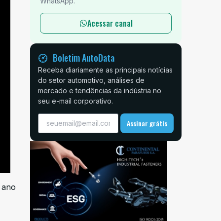
WhatsApp.
Acessar canal
Boletim AutoData
Receba diariamente as principais notícias
do setor automotivo, análises de
mercado e tendências da indústria no
seu e-mail corporativo.
Assinar grátis
 ano