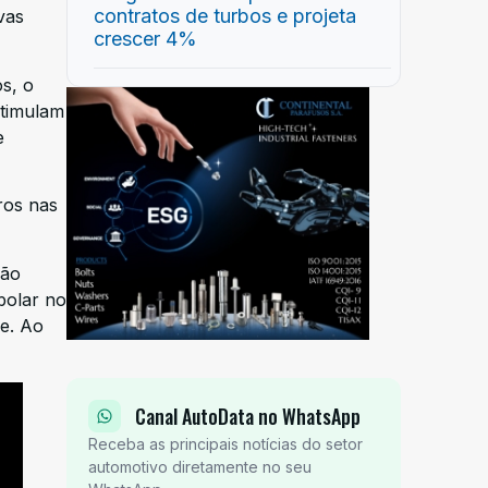
contratos de turbos e projeta
vas
crescer 4%
s, o
stimulam
e
ros nas
ção
bolar no
se. Ao
Canal AutoData no WhatsApp
Receba as principais notícias do setor
automotivo diretamente no seu