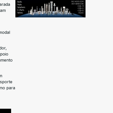
parada
ram
modal
dor,
apoio
aumento
am
nsporte
omo para