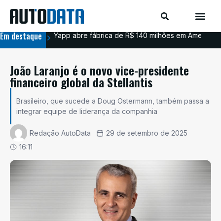
Em destaque
Yapp abre fábrica de R$ 140 milhões em Americana
BYD
João Laranjo é o novo vice-presidente
financeiro global da Stellantis
Brasileiro, que sucede a Doug Ostermann, também passa a
integrar equipe de liderança da companhia
Redação AutoData
29 de setembro de 2025
16:11