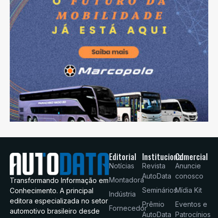
Editorial
Institucional
Comercial
Notícias
Revista
Anuncie
AutoData
conosco
Montadora
Transformando Informação em
Seminários
Mídia Kit
Conhecimento. A principal
Indústria
editora especializada no setor
Prêmio
Eventos e
Fornecedor
automotivo brasileiro desde
AutoData
Patrocínios