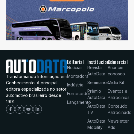
Editorial
Institucional
Comercial
Notícias
Revista
Anuncie
AutoData
conosco
Montadora
Transformando Informação em
Seminários
Mídia Kit
Conhecimento. A principal
Indústria
editora especializada no setor
Prêmio
Eventos e
Fornecedor
automotivo brasileiro desde
AutoData
Patrocínios
1991.
Lançamento
AutoData
Conteúdo
TV
Patrocinado
AutoData
Newsletter
Mobility
Ads