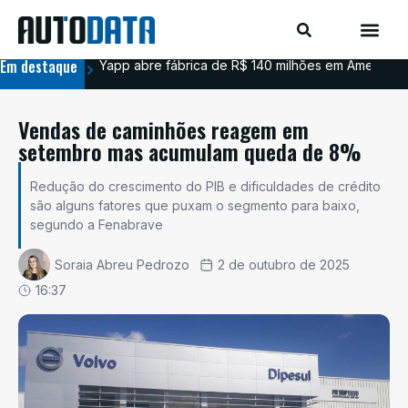
Em destaque
Yapp abre fábrica de R$ 140 milhões em Americana
BYD
Vendas de caminhões reagem em
setembro mas acumulam queda de 8%
Redução do crescimento do PIB e dificuldades de crédito
são alguns fatores que puxam o segmento para baixo,
segundo a Fenabrave
Soraia Abreu Pedrozo
2 de outubro de 2025
16:37