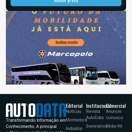
Assinar grátis
Editorial
Institucional
Comercial
Notícias
Revista
Anuncie
AutoData
conosco
Montadora
Transformando Informação em
Seminários
Mídia Kit
Conhecimento. A principal
Indústria