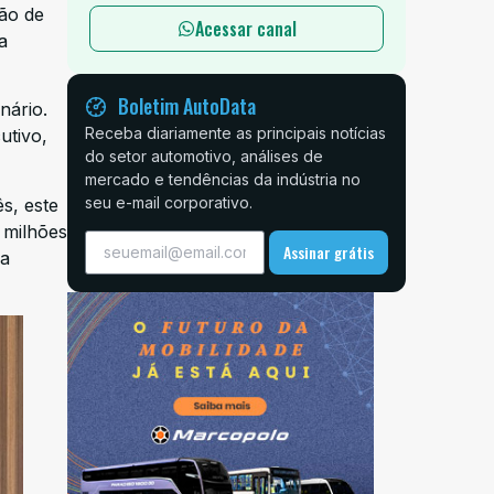
ção de
Acessar canal
a
Boletim AutoData
nário.
Receba diariamente as principais notícias
utivo,
do setor automotivo, análises de
mercado e tendências da indústria no
seu e-mail corporativo.
s, este
 milhões
Assinar grátis
da