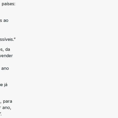
 países:
s ao
,
síveis.”
s, da
 vender
m ano
e já
, para
r ano,
.