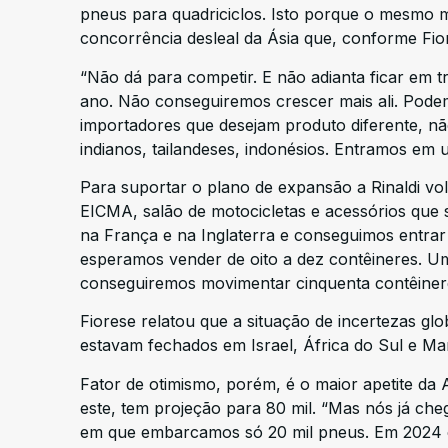
pneus para quadriciclos. Isto porque o mesmo m
concorrência desleal da Ásia que, conforme Fio
“Não dá para competir. E não adianta ficar em 
ano. Não conseguiremos crescer mais ali. Podem
importadores que desejam produto diferente, n
indianos, tailandeses, indonésios. Entramos em 
Para suportar o plano de expansão a Rinaldi volt
EICMA, salão de motocicletas e acessórios que 
na França e na Inglaterra e conseguimos entrar
esperamos vender de oito a dez contêineres. U
conseguiremos movimentar cinquenta contêinere
Fiorese relatou que a situação de incertezas g
estavam fechados em Israel, África do Sul e Ma
Fator de otimismo, porém, é o maior apetite da
este, tem projeção para 80 mil. “Mas nós já che
em que embarcamos só 20 mil pneus. Em 2024 c