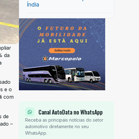
Índia
pliar
% da
a
ssado
s e o
di com
Canal AutoData no WhatsApp
s de
Receba as principais notícias do setor
sado –
automotivo diretamente no seu
WhatsApp.