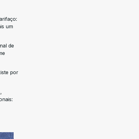
arifaço:
ais um
nal de
me
iste por
,
onais: