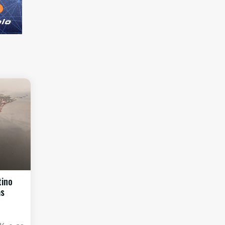
tino
as