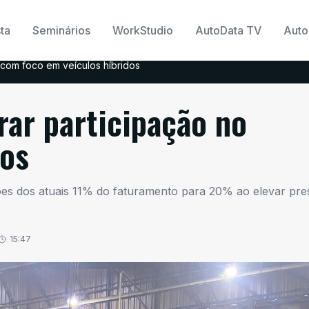
ta
Seminários
WorkStudio
AutoData TV
Auto
com foco em veículos híbridos
rar participação no
nos
ções dos atuais 11% do faturamento para 20% ao elevar pr
15:47