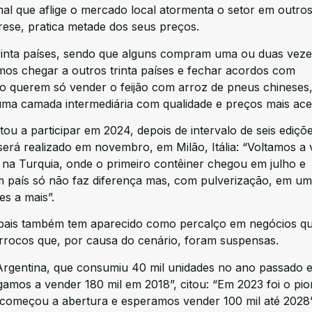
al que aflige o mercado local atormenta o setor em outros
rese, pratica metade dos seus preços.
trinta países, sendo que alguns compram uma ou duas veze
os chegar a outros trinta países e fechar acordos com
ão querem só vender o feijão com arroz de pneus chineses
uma camada intermediária com qualidade e preços mais aces
ou a participar em 2024, depois de intervalo de seis ediçõe
será realizado em novembro, em Milão, Itália: “Voltamos a
 na Turquia, onde o primeiro contêiner chegou em julho e
m país só não faz diferença mas, com pulverização, em u
s a mais”.
lobais também tem aparecido como percalço em negócios qu
rrocos que, por causa do cenário, foram suspensas.
 Argentina, que consumiu 40 mil unidades no ano passado e
gamos a vender 180 mil em 2018”, citou: “Em 2023 foi o pio
omeçou a abertura e esperamos vender 100 mil até 2028”