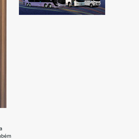
a
ambém