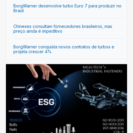
BorgWarner desenvolve turbo Euro 7 para produzir no
Brasil
Chineses consultam fornecedores brasileiros, mas
preço ainda é impeditivo
BorgWarner conquista novos contratos de turbos e
projeta crescer 4%