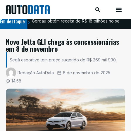
Em destaque
Gerdau obtém receita de R$ 18 bilhões no segundo
Aim
Novo Jetta GLI chega às concessionárias
em 8 de novembro
Sedã esportivo tem preço sugerido de R$ 269 mil 990
Redação AutoData
6 de novembro de 2025
14:58