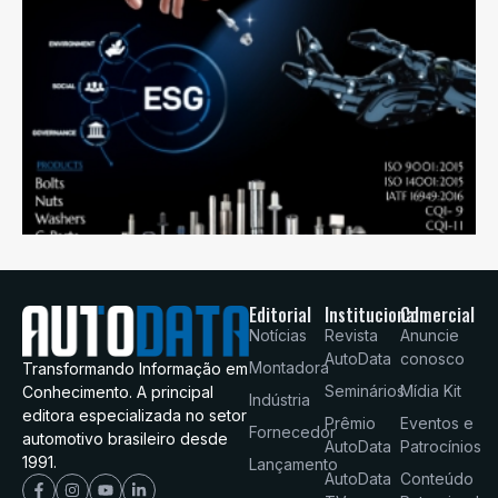
Editorial
Institucional
Comercial
Notícias
Revista
Anuncie
AutoData
conosco
Montadora
Transformando Informação em
Seminários
Mídia Kit
Conhecimento. A principal
Indústria
editora especializada no setor
Prêmio
Eventos e
Fornecedor
automotivo brasileiro desde
AutoData
Patrocínios
1991.
Lançamento
AutoData
Conteúdo