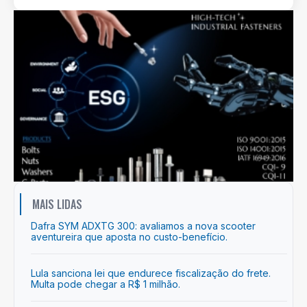
MAIS LIDAS
Dafra SYM ADXTG 300: avaliamos a nova scooter
aventureira que aposta no custo-benefício.
Lula sanciona lei que endurece fiscalização do frete.
Multa pode chegar a R$ 1 milhão.