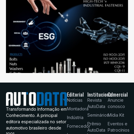
Editorial
Institucional
Comercial
Notícias
Revista
Anuncie
AutoData
conosco
Montadora
Transformando Informação em
Seminários
Mídia Kit
Conhecimento. A principal
Indústria
editora especializada no setor
Prêmio
Eventos e
Fornecedor
automotivo brasileiro desde
AutoData
Patrocínios