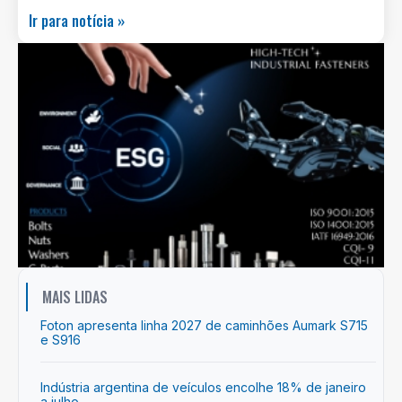
Ir para notícia »
MAIS LIDAS
Foton apresenta linha 2027 de caminhões Aumark S715
e S916
Indústria argentina de veículos encolhe 18% de janeiro
a julho