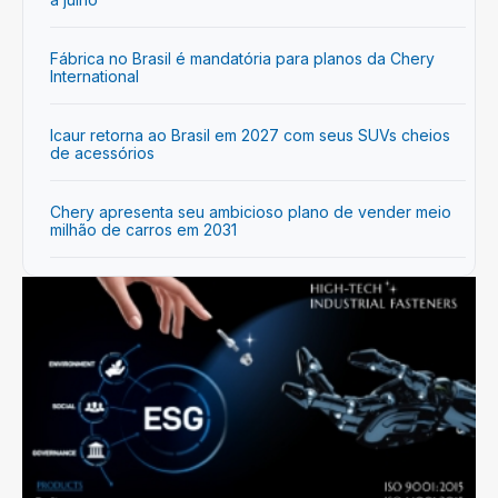
Fábrica no Brasil é mandatória para planos da Chery
International
Icaur retorna ao Brasil em 2027 com seus SUVs cheios
de acessórios
Chery apresenta seu ambicioso plano de vender meio
milhão de carros em 2031