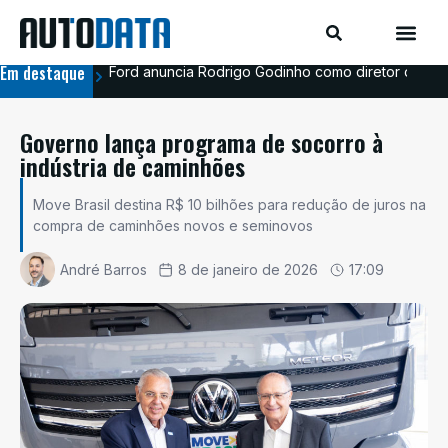
Em destaque
Ford anuncia Rodrigo Godinho como diretor de co
Ava
Governo lança programa de socorro à
indústria de caminhões
Move Brasil destina R$ 10 bilhões para redução de juros na
compra de caminhões novos e seminovos
André Barros
8 de janeiro de 2026
17:09