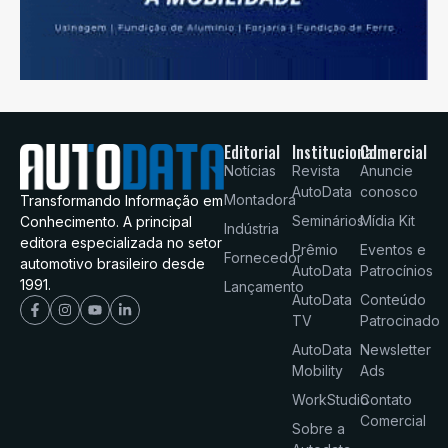
Editorial
Institucional
Comercial
Notícias
Revista
Anuncie
AutoData
conosco
Montadora
Transformando Informação em
Seminários
Mídia Kit
Conhecimento. A principal
Indústria
editora especializada no setor
Prêmio
Eventos e
Fornecedor
automotivo brasileiro desde
AutoData
Patrocínios
1991.
Lançamento
AutoData
Conteúdo
TV
Patrocinado
AutoData
Newsletter
Mobility
Ads
WorkStudio
Contato
Comercial
Sobre a