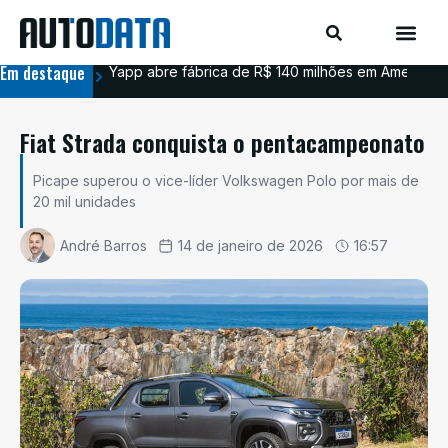
Em destaque
Yapp abre fábrica de R$ 140 milhões em Americana
BYD
Fiat Strada conquista o pentacampeonato
Picape superou o vice-líder Volkswagen Polo por mais de
20 mil unidades
André Barros
14 de janeiro de 2026
16:57