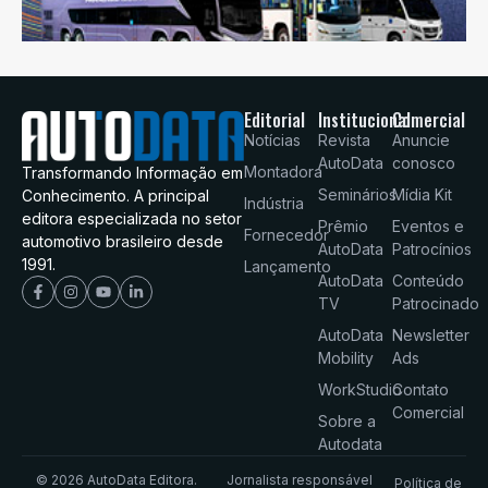
Editorial
Institucional
Comercial
Notícias
Revista
Anuncie
AutoData
conosco
Montadora
Transformando Informação em
Seminários
Mídia Kit
Conhecimento. A principal
Indústria
editora especializada no setor
Prêmio
Eventos e
Fornecedor
automotivo brasileiro desde
AutoData
Patrocínios
1991.
Lançamento
AutoData
Conteúdo
TV
Patrocinado
AutoData
Newsletter
Mobility
Ads
WorkStudio
Contato
Comercial
Sobre a
Autodata
© 2026 AutoData Editora.
Jornalista responsável
Política de