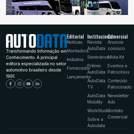
Editorial
Institucional
Comercial
Notícias
Revista
Anuncie
AutoData
conosco
Montadora
Transformando Informação em
Seminários
Mídia Kit
Conhecimento. A principal
Indústria
editora especializada no setor
Prêmio
Eventos e
Fornecedor
automotivo brasileiro desde
AutoData
Patrocínios
1991.
Lançamento
AutoData
Conteúdo
TV
Patrocinado
AutoData
Newsletter
Mobility
Ads
WorkStudio
Contato
Comercial
Sobre a
Autodata