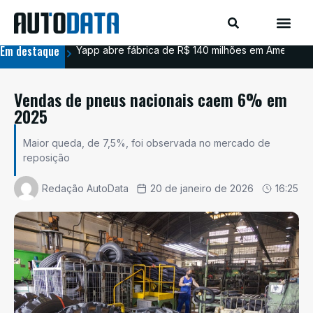
Em destaque
Yapp abre fábrica de R$ 140 milhões em Americana
BYD
Vendas de pneus nacionais caem 6% em
2025
Maior queda, de 7,5%, foi observada no mercado de
reposição
Redação AutoData
20 de janeiro de 2026
16:25