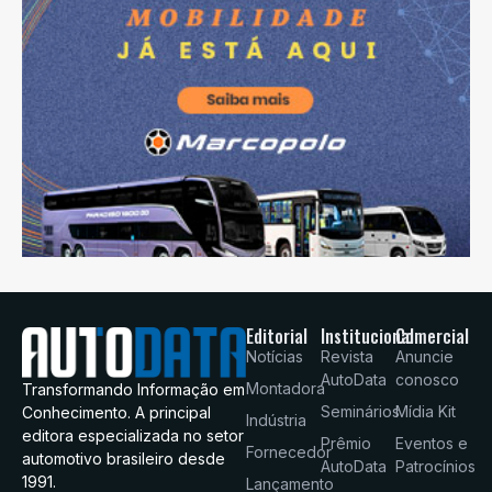
Editorial
Institucional
Comercial
Notícias
Revista
Anuncie
AutoData
conosco
Montadora
Transformando Informação em
Seminários
Mídia Kit
Conhecimento. A principal
Indústria
editora especializada no setor
Prêmio
Eventos e
Fornecedor
automotivo brasileiro desde
AutoData
Patrocínios
1991.
Lançamento