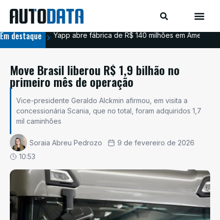
Em destaque
Yapp abre fábrica de R$ 140 milhões em Americana
BYD
Move Brasil liberou R$ 1,9 bilhão no
primeiro mês de operação
Vice-presidente Geraldo Alckmin afirmou, em visita a
concessionária Scania, que no total, foram adquiridos 1,7
mil caminhões
Soraia Abreu Pedrozo
9 de fevereiro de 2026
10:53