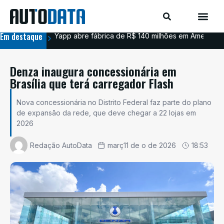
Em destaque
Yapp abre fábrica de R$ 140 milhões em Americana
BYD
Denza inaugura concessionária em
Brasília que terá carregador Flash
Nova concessionária no Distrito Federal faz parte do plano
de expansão da rede, que deve chegar a 22 lojas em
2026
Redação AutoData
març11 de o de 2026
18:53