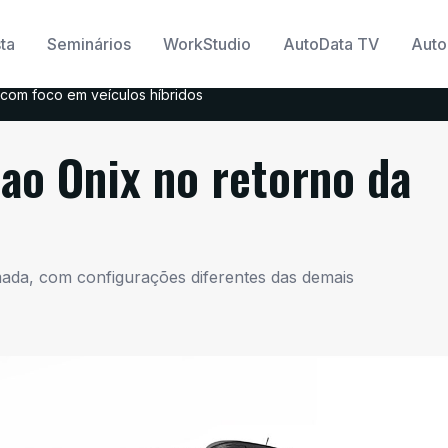
ta
Seminários
WorkStudio
AutoData TV
Auto
com foco em veículos híbridos
ao Onix no retorno da
mada, com configurações diferentes das demais