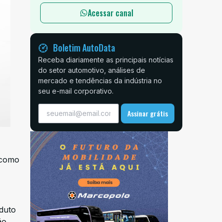
Acessar canal
Boletim AutoData
Receba diariamente as principais notícias
do setor automotivo, análises de
mercado e tendências da indústria no
seu e-mail corporativo.
Assinar grátis
o como
oduto
ão