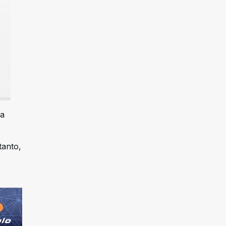
da
tanto,