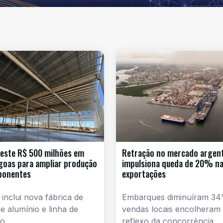
este R$ 500 milhões em
Retração no mercado argen
goas para ampliar produção
impulsiona queda de 20% n
ponentes
exportações
 inclui nova fábrica de
Embarques diminuíram 34
e alumínio e linha de
vendas locais encolheram
o,
reflexo da concorrência