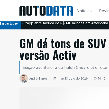
Notícias
Revis
Em destaque
Yapp abre fábrica de R$ 140 milhões em Americana 
GM dá tons de SUV 
versão Activ
Edição aventureira do hatch Chevrolet é reto
André Barros
març13 de o de 2026
14:46