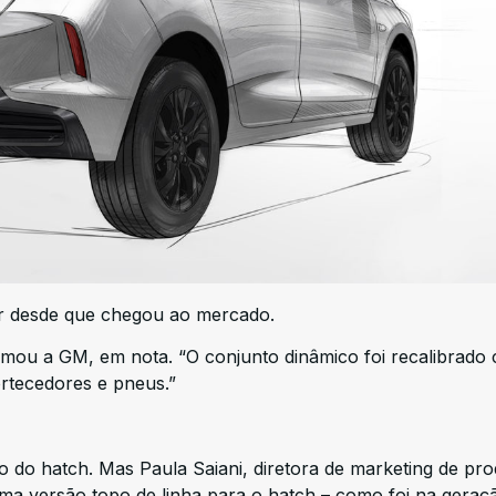
r desde que chegou ao mercado.
firmou a GM, em nota. “O conjunto dinâmico foi recalibrad
rtecedores e pneus.”
 do hatch. Mas Paula Saiani, diretora de marketing de pr
uma versão topo de linha para o hatch – como foi na geraç