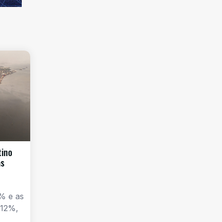
tino
as
% e as
 12%,