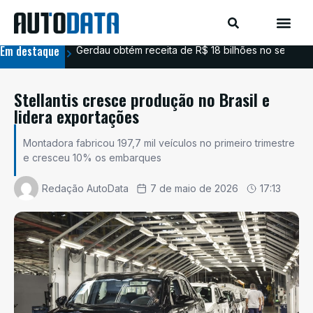
Em destaque
Gerdau obtém receita de R$ 18 bilhões no segundo
Aim
Stellantis cresce produção no Brasil e
lidera exportações
Montadora fabricou 197,7 mil veículos no primeiro trimestre
e cresceu 10% os embarques
Redação AutoData
7 de maio de 2026
17:13