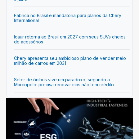
Fábrica no Brasil é mandatória para planos da Chery
International
Icaur retorna ao Brasil em 2027 com seus SUVs cheios
de acessórios
Chery apresenta seu ambicioso plano de vender meio
milhão de carros em 2031
Setor de ônibus vive um paradoxo, segundo a
Marcopolo: precisa renovar mas não tem crédito.