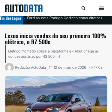
Em destaque
Ford anuncia Rodrigo Godinho como diretor de co
Ava
Lexus inicia vendas do seu primeiro 100%
elétrico, o RZ 500e
Elétrico montado sobre a plataforma e-TNGA chega às
concessionárias por R$ 500 mil
Redação AutoData
12 de maio de 2026
17:08