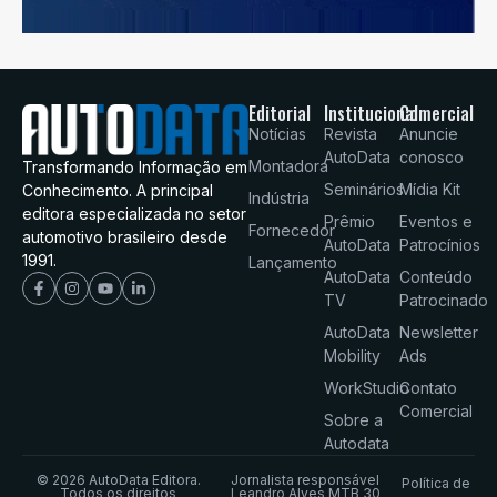
Editorial
Institucional
Comercial
Notícias
Revista
Anuncie
AutoData
conosco
Montadora
Transformando Informação em
Seminários
Mídia Kit
Conhecimento. A principal
Indústria
editora especializada no setor
Prêmio
Eventos e
Fornecedor
automotivo brasileiro desde
AutoData
Patrocínios
1991.
Lançamento
AutoData
Conteúdo
TV
Patrocinado
AutoData
Newsletter
Mobility
Ads
WorkStudio
Contato
Comercial
Sobre a
Autodata
© 2026 AutoData Editora.
Jornalista responsável
Política de
Todos os direitos
Leandro Alves MTB 30