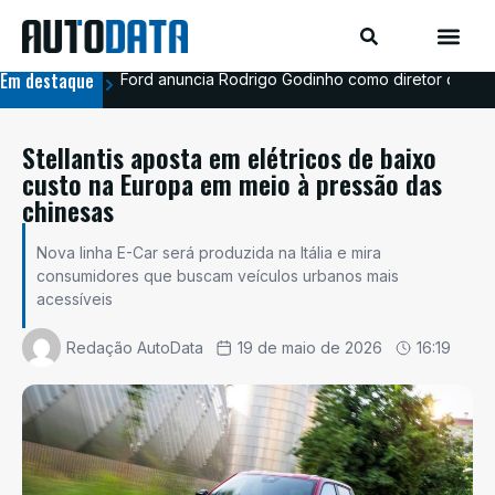
Em destaque
Ford anuncia Rodrigo Godinho como diretor de co
Ava
Stellantis aposta em elétricos de baixo
custo na Europa em meio à pressão das
chinesas
Nova linha E-Car será produzida na Itália e mira
consumidores que buscam veículos urbanos mais
acessíveis
Redação AutoData
19 de maio de 2026
16:19