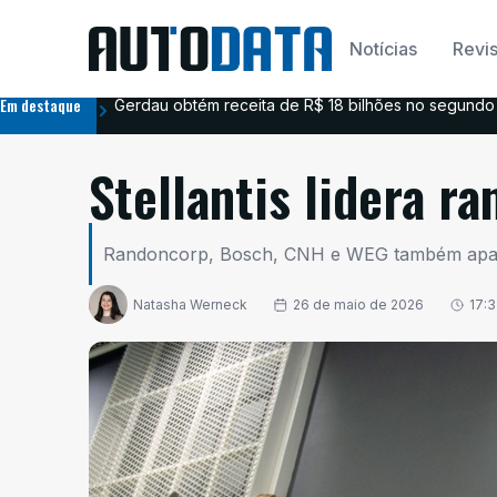
Notícias
Revis
Em destaque
Gerdau obtém receita de R$ 18 bilhões no segundo 
Stellantis lidera r
Randoncorp, Bosch, CNH e WEG também aparece
Natasha Werneck
26 de maio de 2026
17: