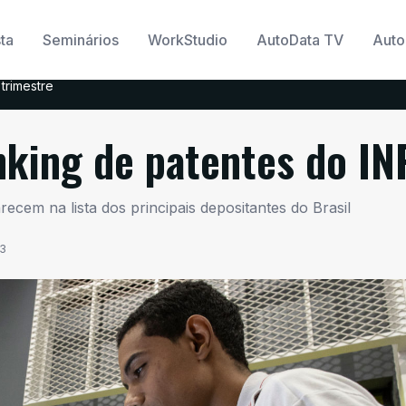
ta
Seminários
WorkStudio
AutoData TV
Auto
trimestre
anking de patentes do IN
m na lista dos principais depositantes do Brasil
33