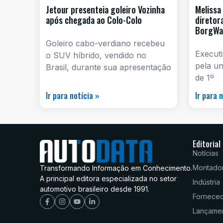
Jetour presenteia goleiro Vozinha
Melissa
após chegada ao Colo-Colo
diretor
BorgWa
Goleiro cabo-verdiano recebeu
Execut
o SUV híbrido, vendido no
pela un
Brasil, durante sua apresentação
de 1º
Ir para notícia »
Ir para 
Editorial
Notícias
Montado
Transformando Informação em Conhecimento.
A principal editora especializada no setor
Indústria
automotivo brasileiro desde 1991.
Fornece
Lançame