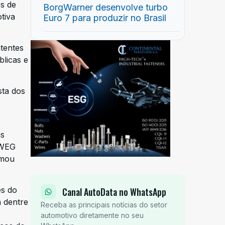
es de
BorgWarner desenvolve turbo
tiva
Euro 7 para produzir no Brasil
tentes
licas e
sta dos
as
 WEG
omou
es do
Canal AutoData no WhatsApp
 dentre
Receba as principais notícias do setor
automotivo diretamente no seu