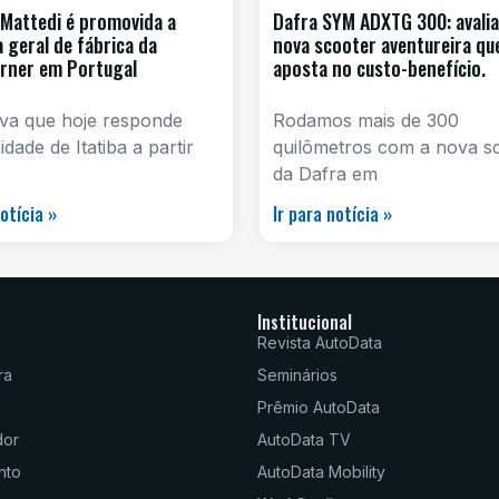
 Mattedi é promovida a
Dafra SYM ADXTG 300: avali
a geral de fábrica da
nova scooter aventureira qu
rner em Portugal
aposta no custo-benefício.
iva que hoje responde
Rodamos mais de 300
idade de Itatiba a partir
quilômetros com a nova s
da Dafra em
notícia »
Ir para notícia »
Institucional
Revista AutoData
ra
Seminários
Prêmio AutoData
dor
AutoData TV
nto
AutoData Mobility