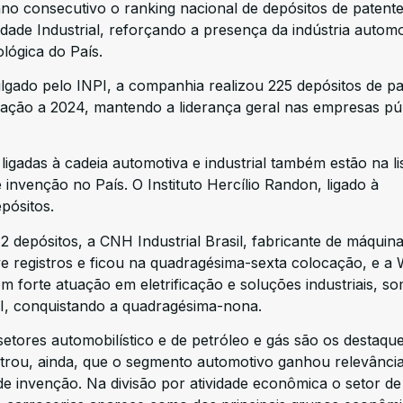
ano consecutivo o ranking nacional de depósitos de patent
edade Industrial, reforçando a presença da indústria automo
lógica do País.
lgado pelo INPI, a companhia realizou 225 depósitos de pa
ação a 2024, mantendo a liderança geral nas empresas púb
ligadas à cadeia automotiva e industrial também estão na li
e invenção no País. O Instituto Hercílio Randon, ligado à
pósitos.
depósitos, a CNH Industrial Brasil, fabricante de máquin
e registros e ficou na quadragésima-sexta colocação, e a
m forte atuação em eletrificação e soluções industriais, s
PI, conquistando a quadragésima-nona.
etores automobilístico e de petróleo e gás são os destaqu
trou, ainda, que o segmento automotivo ganhou relevância
de invenção. Na divisão por atividade econômica o setor de