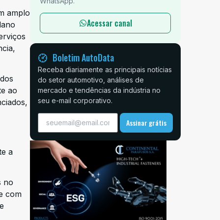
WhatsApp.
um amplo
Acessar canal
plano
erviços
ncia,
Boletim AutoData
Receba diariamente as principais notícias
ados
do setor automotivo, análises de
te ao
mercado e tendências da indústria no
seu e-mail corporativo.
nciados,
Assinar grátis
te a
s no
te com
 e