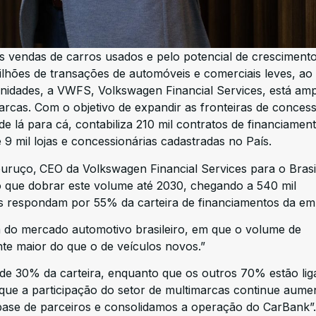
s vendas de carros usados e pelo potencial de cresciment
lhões de transações de automóveis e comerciais leves, ao
idades, a VWFS, Volkswagen Financial Services, está amp
rcas. Com o objetivo de expandir as fronteiras de concess
 lá para cá, contabiliza 210 mil contratos de financiamen
 mil lojas e concessionárias cadastradas no País.
uruço,
CEO da Volkswagen Financial Services para o Brasi
o que dobrar este volume até 2030, chegando a 540 mil
s respondam por 55% da carteira de financiamentos da em
 do mercado automotivo brasileiro, em que o volume de
nte maior do que o de veículos novos.”
de 30% da carteira, enquanto que os outros 70% estão lig
 que a participação do setor de multimarcas continue aum
ase de parceiros e consolidamos a operação do CarBank”.