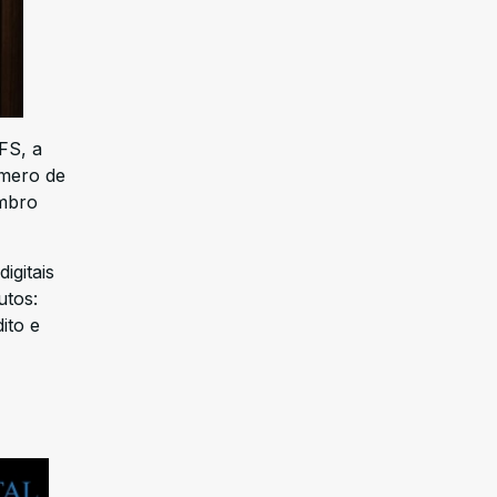
FS, a
úmero de
embro
igitais
utos:
ito e