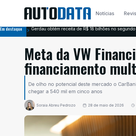
Notícias
Revis
Em destaque
Gerdau obtém receita de R$ 18 bilhões no segundo 
Meta da VW Financi
financiamento mul
De olho no potencial deste mercado o CarBank,
chegar a 540 mil em cinco anos
Soraia Abreu Pedrozo
28 de maio de 2026