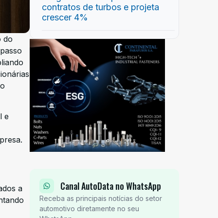
contratos de turbos e projeta
crescer 4%
o do
 passo
liando
ionárias
to
l e
presa.
Canal AutoData no WhatsApp
ados a
Receba as principais notícias do setor
entando
automotivo diretamente no seu