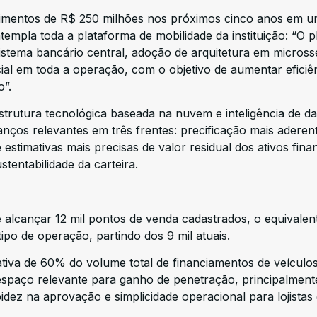
timentos de R$ 250 milhões nos próximos cinco anos em 
templa toda a plataforma de mobilidade da instituição: “O 
stema bancário central, adoção de arquitetura em micross
icial em toda a operação, com o objetivo de aumentar eficiê
o”.
strutura tecnológica baseada na nuvem e inteligência de d
anços relevantes em três frentes: precificação mais aderen
 estimativas mais precisas de valor residual dos ativos fina
stentabilidade da carteira.
alcançar 12 mil pontos de venda cadastrados, o equivalen
ipo de operação, partindo dos 9 mil atuais.
tiva de 60% do volume total de financiamentos de veículo
te espaço relevante para ganho de penetração, principalmen
dez na aprovação e simplicidade operacional para lojistas