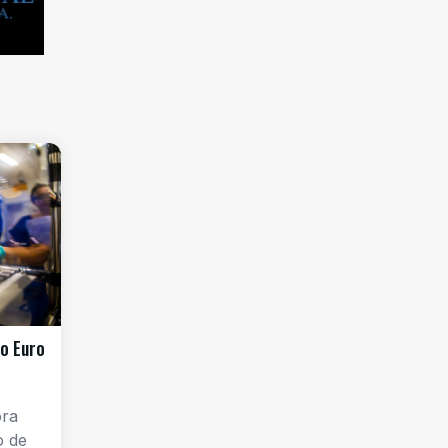
o Euro
ora
o de