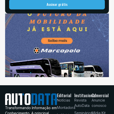
Assinar grátis
Editorial
Institucional
Comercial
Notícias
Revista
Anuncie
AutoData
conosco
Montadora
Transformando Informação em
Seminários
Mídia Kit
Conhecimento. A principal