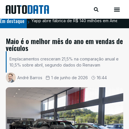
Em destaque
Yapp abre fábrica de R$ 140 milhões em Americana
BYD
Maio é o melhor mês do ano em vendas de
veículos
Emplacamentos cresceram 21,5% na comparação anual e
10,5% sobre abril, segundo dados do Renavam
André Barros
1 de junho de 2026
16:44