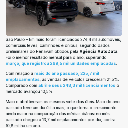
São Paulo – Em maio foram licenciados 274,4 mil automóveis,
comerciais leves, caminhões e ônibus, segundo dados
preliminares do Renavam obtidos pela
Agência AutoData
.
Foi o melhor resultado mensal para o ano, superando
março, que registrou 269,5 mil unidades emplacadas
.
Com relação a
maio do ano passado, 225,7 mil
emplacamentos
, as vendas de veículos cresceram 21,5%.
Comparado com
abril e seus 248,3 mil licenciamentos
o
mercado avançou 10,5%.
Maio e abril tiveram os mesmos vinte dias úteis. Maio do ano
passado teve um dia útil a mais, o que torna o crescimento
ainda maior na comparação das médias diárias: no mês
passado chegou a 13,7 mil emplacamentos por dia, contra
10,8 mil há um ano.