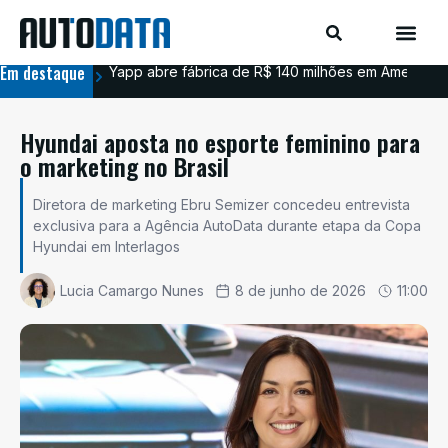
Em destaque
Yapp abre fábrica de R$ 140 milhões em Americana
BYD
Hyundai aposta no esporte feminino para
o marketing no Brasil
Diretora de marketing Ebru Semizer concedeu entrevista
exclusiva para a Agência AutoData durante etapa da Copa
Hyundai em Interlagos
Lucia Camargo Nunes
8 de junho de 2026
11:00