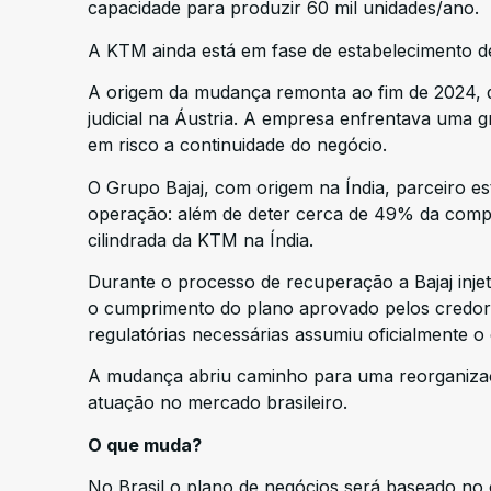
capacidade para produzir 60 mil unidades/ano.
A KTM ainda está em fase de estabelecimento de
A origem da mudança remonta ao fim de 2024,
judicial na Áustria. A empresa enfrentava uma gr
em risco a continuidade do negócio.
O Grupo Bajaj, com origem na Índia, parceiro e
operação: além de deter cerca de 49% da comp
cilindrada da KTM na Índia.
Durante o processo de recuperação a Bajaj injet
o cumprimento do plano aprovado pelos credore
regulatórias necessárias assumiu oficialmente o
A mudança abriu caminho para uma reorganizaçã
atuação no mercado brasileiro.
O que muda?
No Brasil o plano de negócios será baseado no