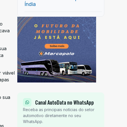
Índia
ão
ocava
sua
xa
 viável
apas
o sua
Canal AutoData no WhatsApp
Receba as principais notícias do setor
automotivo diretamente no seu
WhatsApp.
as.