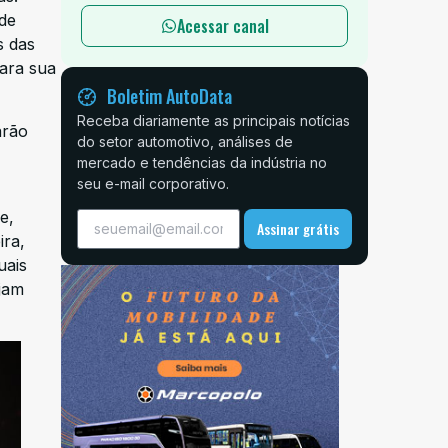
de
Acessar canal
s das
ara sua
Boletim AutoData
Receba diariamente as principais notícias
arão
do setor automotivo, análises de
mercado e tendências da indústria no
seu e-mail corporativo.
e,
Assinar grátis
ira,
uais
jam