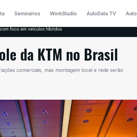
ta
Seminários
WorkStudio
AutoData TV
Auto
com foco em veículos híbridos
ole da KTM no Brasil
perações comerciais, mas montagem local e rede serão