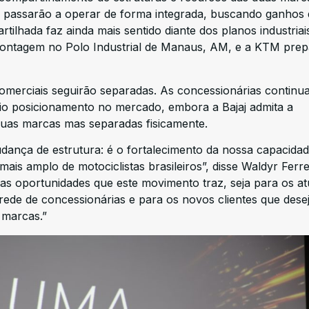
a passarão a operar de forma integrada, buscando ganhos 
rtilhada faz ainda mais sentido diante dos planos industriai
 montagem no Polo Industrial de Manaus, AM, e a KTM prep
omerciais seguirão separadas. As concessionárias continu
o posicionamento no mercado, embora a Bajaj admita a
 duas marcas mas separadas fisicamente.
ança de estrutura: é o fortalecimento da nossa capacidad
is amplo de motociclistas brasileiros”, disse Waldyr Ferre
as oportunidades que este movimento traz, seja para os at
ede de concessionárias e para os novos clientes que dese
 marcas.”