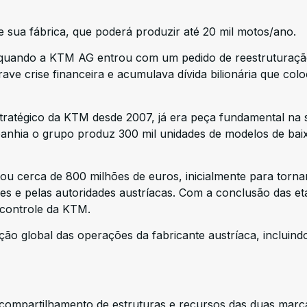
 sua fábrica, que poderá produzir até 20 mil motos/ano.
 quando a KTM AG entrou com um pedido de reestruturaç
ave crise financeira e acumulava dívida bilionária que col
stratégico da KTM desde 2007, já era peça fundamental na 
anhia o grupo produz 300 mil unidades de modelos de bai
ou cerca de 800 milhões de euros, inicialmente para tornar
s e pelas autoridades austríacas. Com a conclusão das et
 controle da KTM.
o global das operações da fabricante austríaca, incluind
 compartilhamento de estruturas e recursos das duas marc