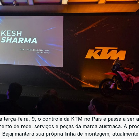
da terça-feira, 9, o controle da KTM no País e passa a ser a
mento de rede, serviços e peças da marca austríaca. A pr
 Bajaj manterá sua própria linha de montagem, atualment