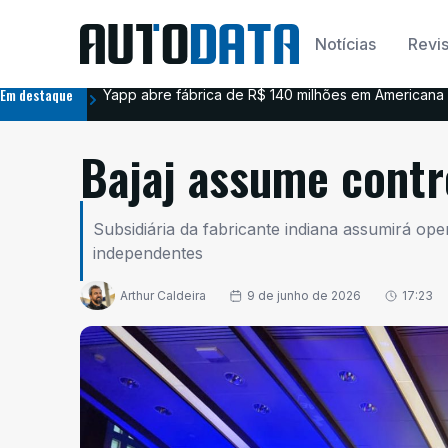
Notícias
Revis
Em destaque
Yapp abre fábrica de R$ 140 milhões em Americana 
Bajaj assume contr
Subsidiária da fabricante indiana assumirá o
independentes
Arthur Caldeira
9 de junho de 2026
17:23