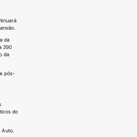
tinuará
pansão.
a da
a 390
o da
de pós-
s
ticos do
 Auto.