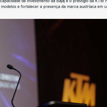
 capacidade de investimento da Bajaj e o prestígio da KTM 
 modelos e fortalecer a presença da marca austríaca em 