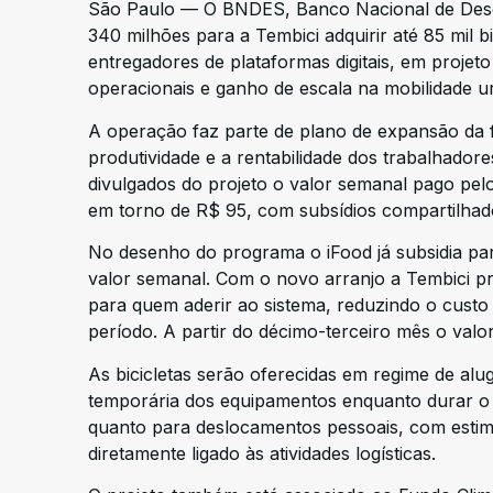
São Paulo — O BNDES, Banco Nacional de Dese
340 milhões para a Tembici adquirir até 85 mil b
entregadores de plataformas digitais, em proje
operacionais e ganho de escala na mobilidade u
A operação faz parte de plano de expansão da f
produtividade e a rentabilidade dos trabalhado
divulgados do projeto o valor semanal pago pel
em torno de R$ 95, com subsídios compartilhad
No desenho do programa o iFood já subsidia part
valor semanal. Com o novo arranjo a Tembici p
para quem aderir ao sistema, reduzindo o custo
período. A partir do décimo-terceiro mês o val
As bicicletas serão oferecidas em regime de al
temporária dos equipamentos enquanto durar o 
quanto para deslocamentos pessoais, com estima
diretamente ligado às atividades logísticas.