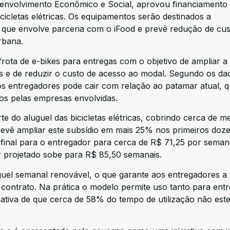
nvolvimento Econômico e Social, aprovou financiamento
icicletas elétricas. Os equipamentos serão destinados a
to que envolve parceria com o iFood e prevê redução de cu
rbana.
rota de e-bikes para entregas com o objetivo de ampliar a
res e de reduzir o custo de acesso ao modal. Segundo os da
os entregadores pode cair com relação ao patamar atual, q
os pelas empresas envolvidas.
e do aluguel das bicicletas elétricas, cobrindo cerca de m
revê ampliar este subsídio em mais 25% nos primeiros doz
 final para o entregador para cerca de R$ 71,25 por seman
or projetado sobe para R$ 85,50 semanais.
uguel semanal renovável, o que garante aos entregadores a
contrato. Na prática o modelo permite uso tanto para ent
tiva de que cerca de 58% do tempo de utilização não este