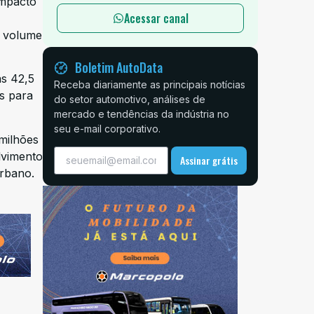
impacto
Acessar canal
, volume
Boletim AutoData
as 42,5
Receba diariamente as principais notícias
is para
do setor automotivo, análises de
mercado e tendências da indústria no
seu e-mail corporativo.
milhões
lvimento
Assinar grátis
urbano.