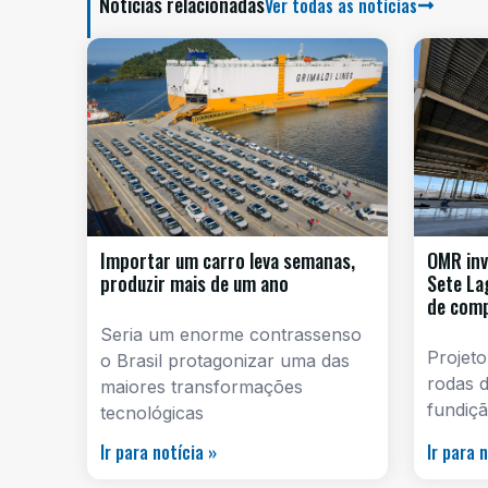
Notícias relacionadas
Ver todas as notícias
Importar um carro leva semanas,
OMR inv
produzir mais de um ano
Sete La
de com
Seria um enorme contrassenso
Projeto
o Brasil protagonizar uma das
rodas d
maiores transformações
fundiçã
tecnológicas
Ir para notícia »
Ir para 