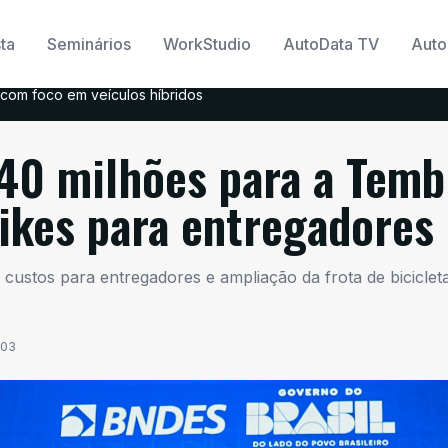
ta
Seminários
WorkStudio
AutoData TV
Auto
com foco em veículos híbridos
40 milhões para a Temb
ikes para entregadores
custos para entregadores e ampliação da frota de biciclet
:03