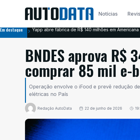
Notícias
Revis
Em destaque
Yapp abre fábrica de R$ 140 milhões em Americana 
BNDES aprova R$ 3
comprar 85 mil e-b
Operação envolve o iFood e prevê redução de 
elétricas no País
Redação AutoData
22 de junho de 2026
19