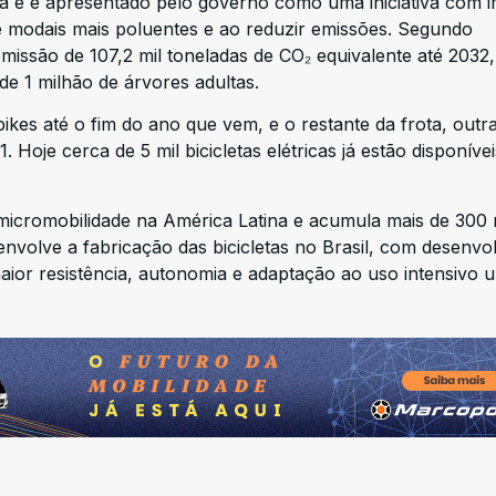
a e é apresentado pelo governo como uma iniciativa com 
 de modais mais poluentes e ao reduzir emissões. Segundo
missão de 107,2 mil toneladas de CO₂ equivalente até 2032
e 1 milhão de árvores adultas.
bikes até o fim do ano que vem, e o restante da frota, outr
. Hoje cerca de 5 mil bicicletas elétricas já estão disponíve
micromobilidade na América Latina e acumula mais de 300 
envolve a fabricação das bicicletas no Brasil, com desenvo
ior resistência, autonomia e adaptação ao uso intensivo 