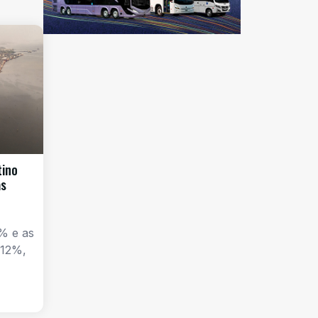
tino
as
% e as
 12%,