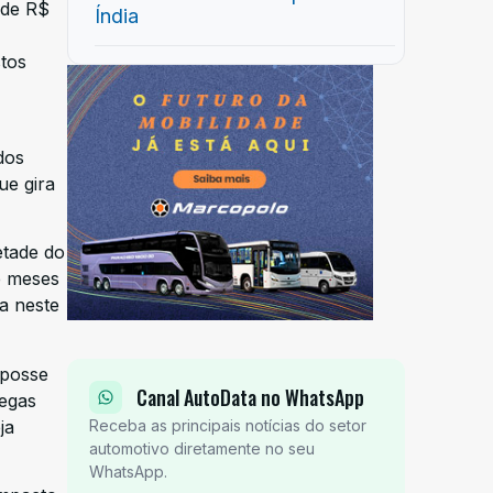
 de R$
Índia
stos
dos
ue gira
etade do
e meses
a neste
 posse
Canal AutoData no WhatsApp
regas
ja
Receba as principais notícias do setor
automotivo diretamente no seu
WhatsApp.