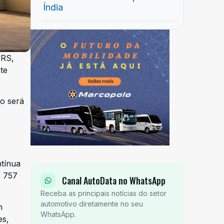
Índia
 RS,
te
co será
ntínua
e 757
Canal AutoData no WhatsApp
Receba as principais notícias do setor
automotivo diretamente no seu
m
WhatsApp.
es,