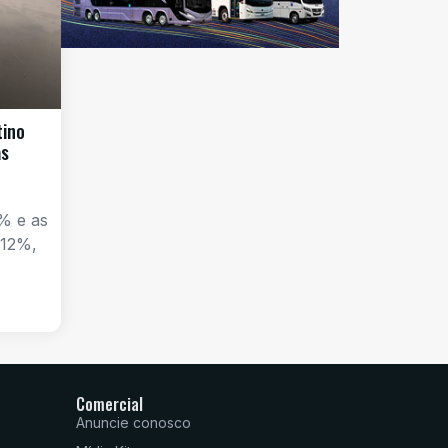
tino
as
% e as
 12%,
Comercial
Anuncie conosco