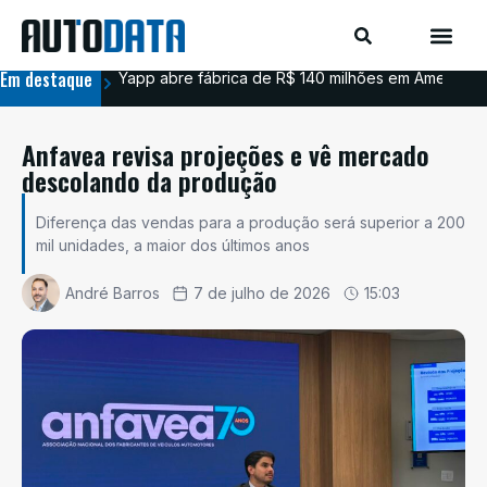
Em destaque
Yapp abre fábrica de R$ 140 milhões em Americana
BYD
Anfavea revisa projeções e vê mercado
descolando da produção
Diferença das vendas para a produção será superior a 200
mil unidades, a maior dos últimos anos
André Barros
7 de julho de 2026
15:03