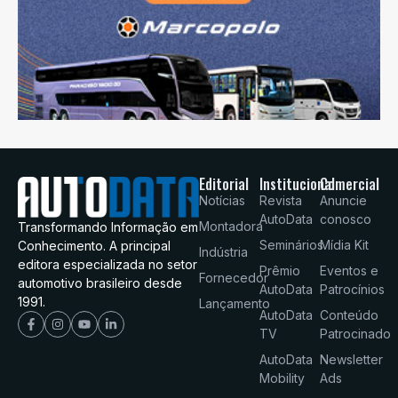
Editorial
Institucional
Comercial
Notícias
Revista
Anuncie
AutoData
conosco
Montadora
Transformando Informação em
Seminários
Mídia Kit
Conhecimento. A principal
Indústria
editora especializada no setor
Prêmio
Eventos e
Fornecedor
automotivo brasileiro desde
AutoData
Patrocínios
1991.
Lançamento
AutoData
Conteúdo
TV
Patrocinado
AutoData
Newsletter
Mobility
Ads