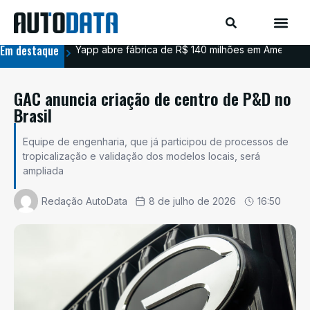
Em destaque
Yapp abre fábrica de R$ 140 milhões em Americana
BYD
GAC anuncia criação de centro de P&D no
Brasil
Equipe de engenharia, que já participou de processos de
tropicalização e validação dos modelos locais, será
ampliada
Redação AutoData
8 de julho de 2026
16:50