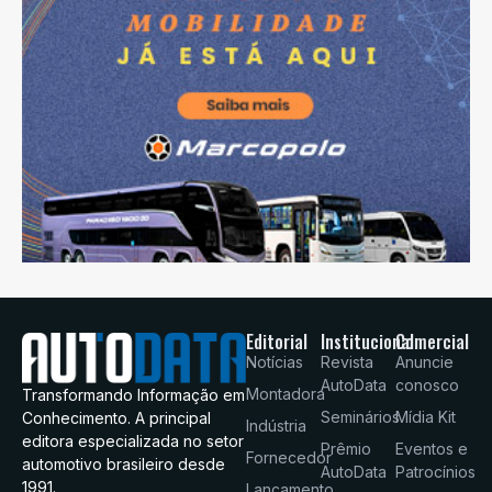
Editorial
Institucional
Comercial
Notícias
Revista
Anuncie
AutoData
conosco
Montadora
Transformando Informação em
Seminários
Mídia Kit
Conhecimento. A principal
Indústria
editora especializada no setor
Prêmio
Eventos e
Fornecedor
automotivo brasileiro desde
AutoData
Patrocínios
1991.
Lançamento