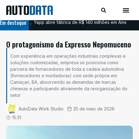
Em destaque
Yapp abre fábrica de R$ 140 milhões em Americana
BYD
O protagonismo da Expresso Nepomuceno
Com experiência em operações industriais complexas e
soluções customizadas, empresa se posiciona como
parceira de fornecedores de toda a cadeia automotiva
(fornecedores e montadoras) com sede própria em
Camaçari, BA, absorvendo as demandas de marcas
chinesas e participando ativamente da reorganização do
setor
AutoData Work Studio
25 de maio de 2026
15:31