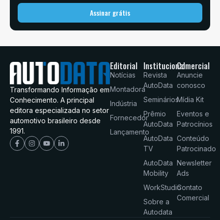
Assinar grátis
Editorial
Institucional
Comercial
Notícias
Revista
Anuncie
AutoData
conosco
Montadora
Transformando Informação em
Seminários
Mídia Kit
Conhecimento. A principal
Indústria
editora especializada no setor
Prêmio
Eventos e
Fornecedor
automotivo brasileiro desde
AutoData
Patrocínios
1991.
Lançamento
AutoData
Conteúdo
TV
Patrocinado
AutoData
Newsletter
Mobility
Ads
WorkStudio
Contato
Comercial
Sobre a
Autodata