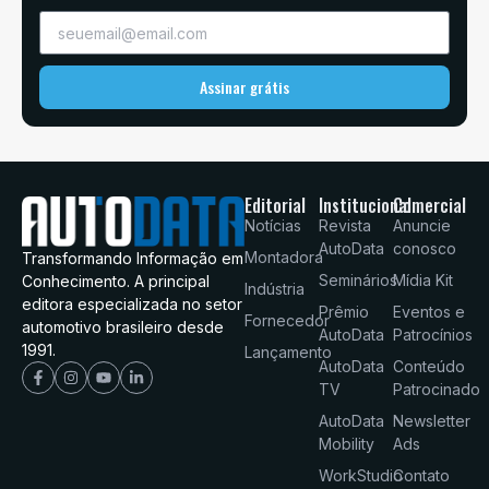
Assinar grátis
Editorial
Institucional
Comercial
Notícias
Revista
Anuncie
AutoData
conosco
Montadora
Transformando Informação em
Seminários
Mídia Kit
Conhecimento. A principal
Indústria
editora especializada no setor
Prêmio
Eventos e
Fornecedor
automotivo brasileiro desde
AutoData
Patrocínios
1991.
Lançamento
AutoData
Conteúdo
TV
Patrocinado
AutoData
Newsletter
Mobility
Ads
WorkStudio
Contato