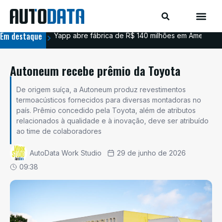
Em destaque
Yapp abre fábrica de R$ 140 milhões em Americana
BYD
Autoneum recebe prêmio da Toyota
De origem suíça, a Autoneum produz revestimentos
termoacústicos fornecidos para diversas montadoras no
país. Prêmio concedido pela Toyota, além de atributos
relacionados à qualidade e à inovação, deve ser atribuído
ao time de colaboradores
AutoData Work Studio
29 de junho de 2026
09:38