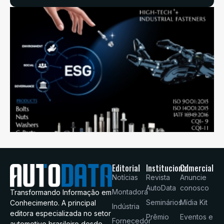
Editorial
Institucional
Comercial
Notícias
Revista
Anuncie
AutoData
conosco
Montadora
Transformando Informação em
Seminários
Mídia Kit
Conhecimento. A principal
Indústria
editora especializada no setor
Prêmio
Eventos e
Fornecedor
automotivo brasileiro desde