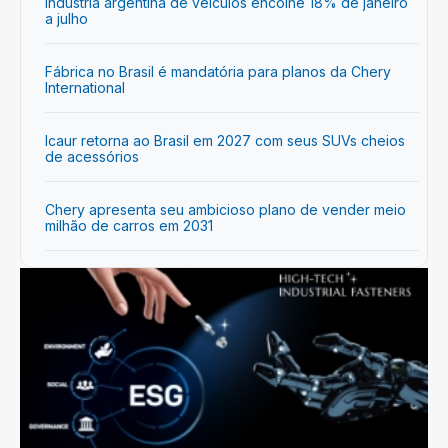
Indústria argentina de veículos encolhe 18% de janeiro
a julho
Fábrica no Brasil é mandatória para planos da Chery
International
Icaur retorna ao Brasil em 2027 com seus SUVs cheios
de acessórios
Chery apresenta seu ambicioso plano de vender meio
milhão de carros em 2031