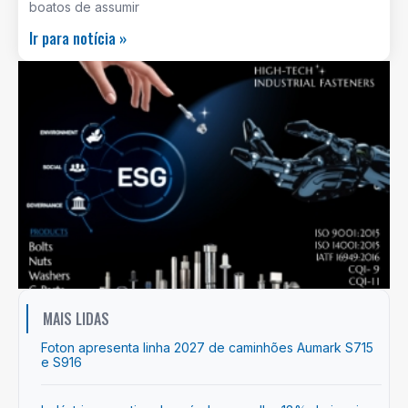
boatos de assumir
Ir para notícia »
MAIS LIDAS
Foton apresenta linha 2027 de caminhões Aumark S715
e S916