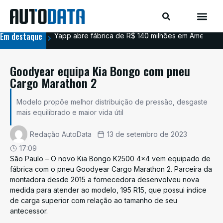
Em destaque
Yapp abre fábrica de R$ 140 milhões em Americana
BYD
Goodyear equipa Kia Bongo com pneu
Cargo Marathon 2
Modelo propõe melhor distribuição de pressão, desgaste
mais equilibrado e maior vida útil
Redação AutoData
13 de setembro de 2023
17:09
São Paulo – O novo Kia Bongo K2500 4×4 vem equipado de
fábrica com o pneu Goodyear Cargo Marathon 2. Parceira da
montadora desde 2015 a fornecedora desenvolveu nova
medida para atender ao modelo, 195 R15, que possui índice
de carga superior com relação ao tamanho de seu
antecessor.