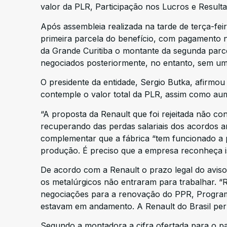
valor da PLR, Participação nos Lucros e Result
Após assembleia realizada na tarde de terça-feir
primeira parcela do benefício, com pagamento n
da Grande Curitiba o montante da segunda parce
negociados posteriormente, no entanto, sem uma
O presidente da entidade, Sergio Butka, afirmou 
contemple o valor total da PLR, assim como aum
“A proposta da Renault que foi rejeitada não co
recuperando das perdas salariais dos acordos an
complementar que a fábrica “tem funcionado a 
produção. É preciso que a empresa reconheça i
De acordo com a Renault o prazo legal do aviso 
os metalúrgicos não entraram para trabalhar. 
negociações para a renovação do PPR, Programa
estavam em andamento. A Renault do Brasil per
Segundo a montadora a cifra ofertada para o p