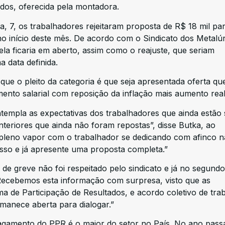
ados, oferecida pela montadora.
a, 7, os trabalhadores rejeitaram proposta de R$ 18 mil pa
o início deste mês. De acordo com o Sindicato dos Metalú
la ficaria em aberto, assim como o reajuste, que seriam
 data definida.
que o pleito da categoria é que seja apresentada oferta qu
ento salarial com reposição da inflação mais aumento real
ntempla as expectativas dos trabalhadores que ainda estão 
teriores que ainda não foram repostas”, disse Butka, ao
pleno vapor com o trabalhador se dedicando com afinco n
sso e já apresente uma proposta completa.”
de greve não foi respeitado pelo sindicato e já no segund
“Recebemos esta informação com surpresa, visto que as
 de Participação de Resultados, e acordo coletivo de tra
manece aberta para dialogar.”
agamento do PPR é o maior do setor no País. No ano pass