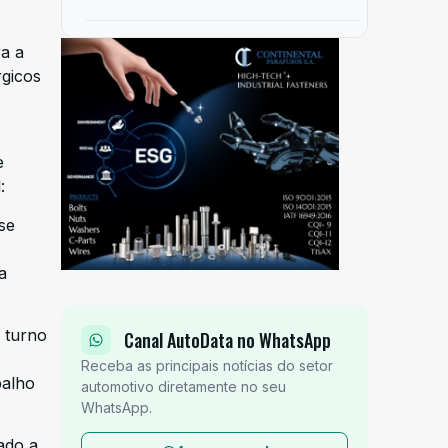
ra a
rgicos
e
:
se
a
o turno
Canal AutoData no WhatsApp
Receba as principais notícias do setor
balho
automotivo diretamente no seu
WhatsApp.
ado a