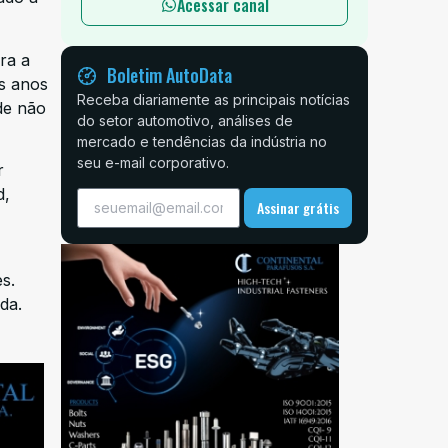
Acessar canal
ra a
Boletim AutoData
os anos
Receba diariamente as principais notícias
de não
do setor automotivo, análises de
mercado e tendências da indústria no
seu e-mail corporativo.
r
d,
Assinar grátis
s.
da.