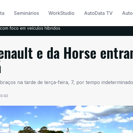
ta
Seminários
WorkStudio
AutoData TV
Auto
com foco em veículos híbridos
enault e da Horse entr
á
braços na tarde de terça-feira, 7, por tempo indeterminad
20:42