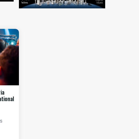
ia
ational
os