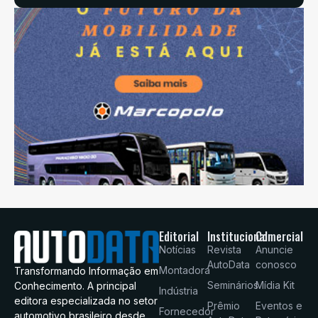
Editorial
Institucional
Comercial
Notícias
Revista
Anuncie
AutoData
conosco
Montadora
Transformando Informação em
Seminários
Mídia Kit
Conhecimento. A principal
Indústria
editora especializada no setor
Prêmio
Eventos e
Fornecedor
automotivo brasileiro desde