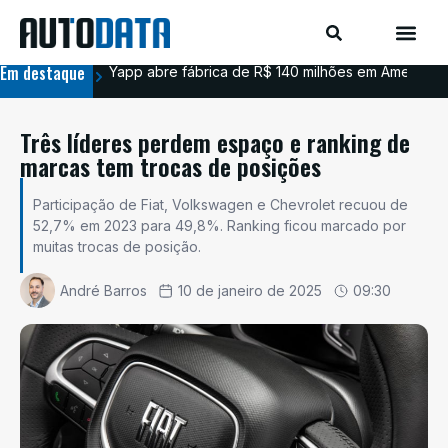
Em destaque
Yapp abre fábrica de R$ 140 milhões em Americana
BYD
Três líderes perdem espaço e ranking de
marcas tem trocas de posições
Participação de Fiat, Volkswagen e Chevrolet recuou de
52,7% em 2023 para 49,8%. Ranking ficou marcado por
muitas trocas de posição.
André Barros
10 de janeiro de 2025
09:30