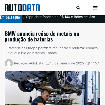
Em destaque
Yapp abre fábrica de R$ 140 milhões em Americana
BYD
BMW anuncia reúso de metais na
produção de baterias
Parceria na Europa permitirá recuperar e reutilizar cobalto,
níquel e lítio de baterias usadas
Redação AutoData
15 de janeiro de 2025
14:57