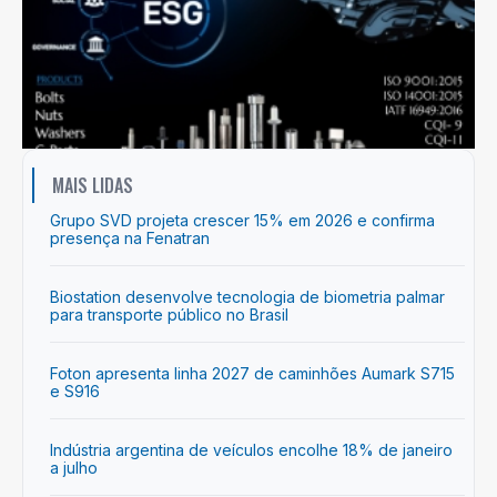
MAIS LIDAS
Grupo SVD projeta crescer 15% em 2026 e confirma
presença na Fenatran
Biostation desenvolve tecnologia de biometria palmar
para transporte público no Brasil
Foton apresenta linha 2027 de caminhões Aumark S715
e S916
Indústria argentina de veículos encolhe 18% de janeiro
a julho