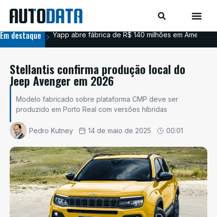
Em destaque
Yapp abre fábrica de R$ 140 milhões em Americana
BYD
Stellantis confirma produção local do
Jeep Avenger em 2026
Modelo fabricado sobre plataforma CMP deve ser
produzido em Porto Real com versões híbridas
Pedro Kutney
14 de maio de 2025
00:01