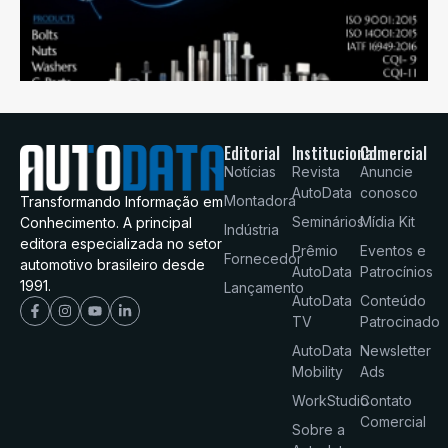
Editorial
Institucional
Comercial
Notícias
Revista
Anuncie
AutoData
conosco
Montadora
Transformando Informação em
Seminários
Mídia Kit
Conhecimento. A principal
Indústria
editora especializada no setor
Prêmio
Eventos e
Fornecedor
automotivo brasileiro desde
AutoData
Patrocínios
1991.
Lançamento
AutoData
Conteúdo
TV
Patrocinado
AutoData
Newsletter
Mobility
Ads
WorkStudio
Contato
Comercial
Sobre a