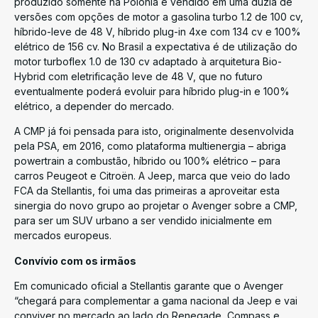
produzido somente na Polônia e vendido em uma dúzia de
versões com opções de motor a gasolina turbo 1.2 de 100 cv,
híbrido-leve de 48 V, híbrido plug-in 4xe com 134 cv e 100%
elétrico de 156 cv. No Brasil a expectativa é de utilização do
motor turboflex 1.0 de 130 cv adaptado à arquitetura Bio-
Hybrid com eletrificação leve de 48 V, que no futuro
eventualmente poderá evoluir para híbrido plug-in e 100%
elétrico, a depender do mercado.
A CMP já foi pensada para isto, originalmente desenvolvida
pela PSA, em 2016, como plataforma multienergia – abriga
powertrain a combustão, híbrido ou 100% elétrico – para
carros Peugeot e Citroën. A Jeep, marca que veio do lado
FCA da Stellantis, foi uma das primeiras a aproveitar esta
sinergia do novo grupo ao projetar o Avenger sobre a CMP,
para ser um SUV urbano a ser vendido inicialmente em
mercados europeus.
Convívio com os irmãos
Em comunicado oficial a Stellantis garante que o Avenger
“chegará para complementar a gama nacional da Jeep e vai
conviver no mercado ao lado do Renegade, Compass e