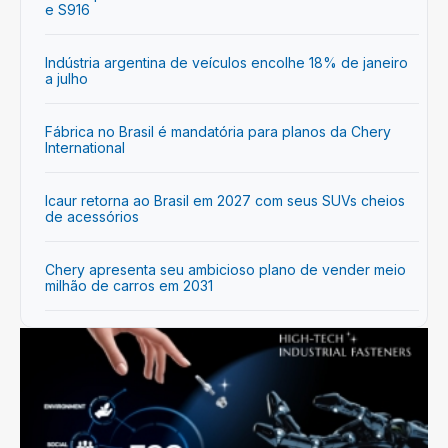
e S916
Indústria argentina de veículos encolhe 18% de janeiro
a julho
Fábrica no Brasil é mandatória para planos da Chery
International
Icaur retorna ao Brasil em 2027 com seus SUVs cheios
de acessórios
Chery apresenta seu ambicioso plano de vender meio
milhão de carros em 2031