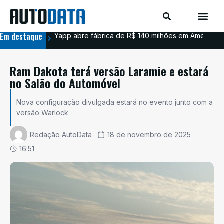
Em destaque
Yapp abre fábrica de R$ 140 milhões em Americana
BYD
Ram Dakota terá versão Laramie e estará
no Salão do Automóvel
Nova configuração divulgada estará no evento junto com a
versão Warlock
Redação AutoData
18 de novembro de 2025
16:51