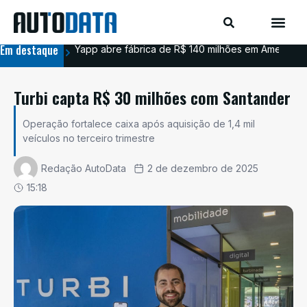
Em destaque
Yapp abre fábrica de R$ 140 milhões em Americana
BYD
Turbi capta R$ 30 milhões com Santander
Operação fortalece caixa após aquisição de 1,4 mil
veículos no terceiro trimestre
Redação AutoData
2 de dezembro de 2025
15:18